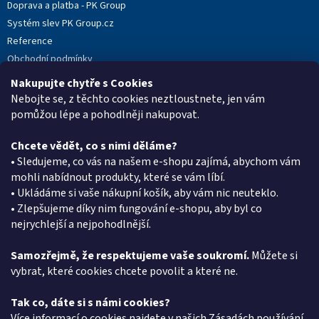
Doprava a platba - PK Group
Systém slev PK Group.cz
Reference
Obchodní podmínky
Podmínky ochrany osobních údajů
Nakupujte chytře s Cookies
Reklamační protokol
Nebojte se, z těchto cookies neztloustnete, jen vám
pomůžou lépe a pohodlněji nakupovat.
Chcete vědět, co s nimi děláme?
Kontakt
• Sledujeme, co vás na našem e-shopu zajímá, abychom vám
mohli nabídnout produkty, které se vám líbí.
eshop
@
pkgroup.cz
• Ukládáme si vaše nákupní košík, aby vám nic neuteklo.
+420603331993
• Zlepšujeme díky nim fungování e-shopu, aby byl co
+420734621131
nejrychlejší a nejpohodlnější.
Samozřejmě, že respektujeme vaše soukromí.
Můžete si
vybrat, které cookies chcete povolit a které ne.
Vyhledávání
Tak co, dáte si s námi cookies?
HLEDAT
Více informací o cookies najdete v našich
Zásadách používání