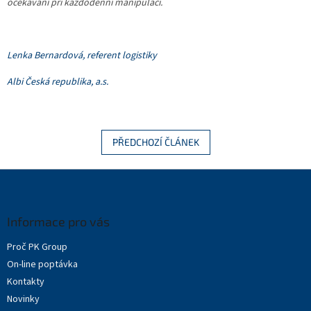
očekávání při každodenní manipulaci.
Lenka Bernardová, referent logistiky
Albi Česká republika, a.s.
PŘEDCHOZÍ ČLÁNEK
Z
á
p
a
Informace pro vás
t
Proč PK Group
í
On-line poptávka
Kontakty
Novinky