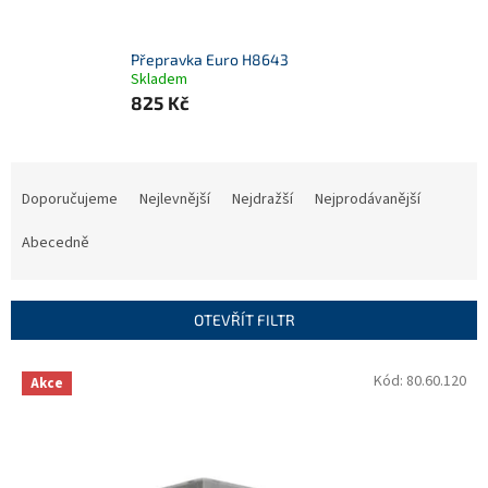
Přepravka Euro H8643
Skladem
825 Kč
Ř
a
Doporučujeme
Nejlevnější
Nejdražší
Nejprodávanější
z
e
Abecedně
n
í
p
OTEVŘÍT FILTR
r
o
V
Kód:
80.60.120
Akce
d
ý
u
p
k
i
t
s
ů