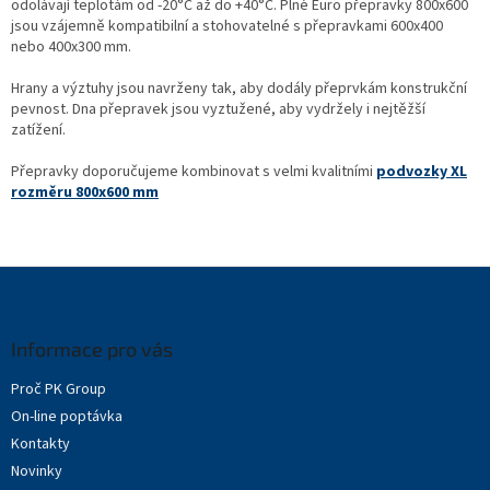
c
odolávají teplotám od -20°C až do +40°C. Plné Euro přepravky 800x600
í
jsou vzájemně kompatibilní a stohovatelné s přepravkami 600x400
p
nebo 400x300 mm.
r
v
Hrany a výztuhy jsou navrženy tak, aby dodály přeprvkám konstrukční
k
pevnost. Dna přepravek jsou vyztužené, aby vydržely i nejtěžší
y
zatížení.
v
ý
Přepravky doporučujeme kombinovat s velmi kvalitními
podvozky XL
p
rozměru 800x600 mm
i
s
u
Z
á
p
a
Informace pro vás
t
Proč PK Group
í
On-line poptávka
Kontakty
Novinky