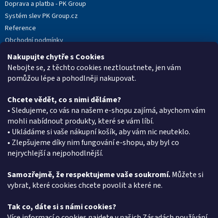
Doprava a platba - PK Group
Systém slev PK Group.cz
Reference
Obchodní podmínky
Podmínky ochrany osobních údajů
Nakupujte chytře s Cookies
Reklamační protokol
Nebojte se, z těchto cookies neztloustnete, jen vám
pomůžou lépe a pohodlněji nakupovat.
Chcete vědět, co s nimi děláme?
Kontakt
• Sledujeme, co vás na našem e-shopu zajímá, abychom vám
mohli nabídnout produkty, které se vám líbí.
eshop
@
pkgroup.cz
• Ukládáme si vaše nákupní košík, aby vám nic neuteklo.
+420603331993
• Zlepšujeme díky nim fungování e-shopu, aby byl co
+420734621131
nejrychlejší a nejpohodlnější.
Samozřejmě, že respektujeme vaše soukromí.
Můžete si
vybrat, které cookies chcete povolit a které ne.
Vyhledávání
Tak co, dáte si s námi cookies?
HLEDAT
Více informací o cookies najdete v našich
Zásadách používání