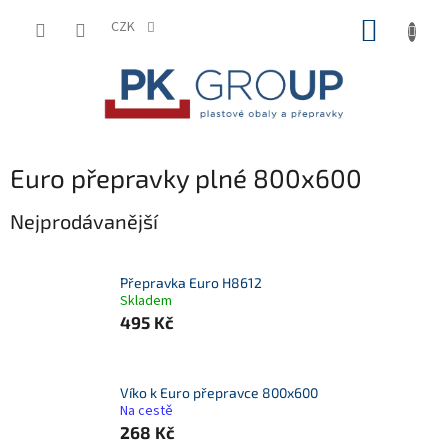
Přejít
NÁKUP
na
CZK
obsah
KOŠÍK
Euro přepravky plné 800x600
Nejprodávanější
Přepravka Euro H8612
Skladem
495 Kč
Víko k Euro přepravce 800x600
Na cestě
268 Kč