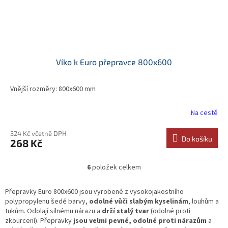
Víko k Euro přepravce 800x600
Vnější rozměry: 800x600 mm
Na cestě
324 Kč včetně DPH
Do košíku
268 Kč
6
položek celkem
O
v
l
Přepravky Euro 800x600 jsou vyrobené z vysokojakostního
á
polypropylenu šedé barvy,
odolné vůči slabým kyselinám
, louhům a
d
tukům. Odolají silnému nárazu a
drží stalý tvar
(odolné proti
a
zkourcení). Přepravky
jsou velmi pevné, odolné proti nárazům
a