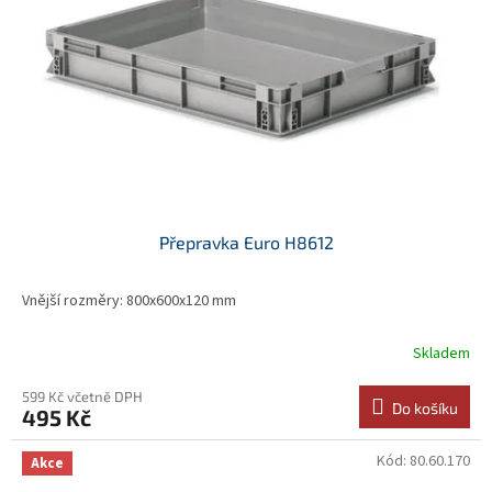
p
r
o
d
u
k
t
ů
Přepravka Euro H8612
Vnější rozměry: 800x600x120 mm
Skladem
599 Kč včetně DPH
Do košíku
495 Kč
Kód:
80.60.170
Akce