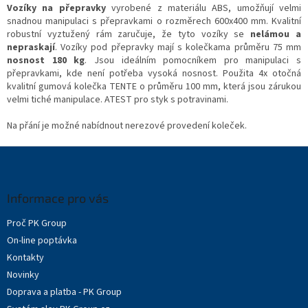
l
Vozíky na přepravky
vyrobené z materiálu ABS, umožňují velmi
á
snadnou manipulaci s přepravkami o rozměrech 600x400 mm. Kvalitní
d
robustní vyztužený rám zaručuje, že tyto vozíky se
nelámou a
a
nepraskají
. Vozíky pod přepravky mají s kolečkama průměru 75 mm
c
nosnost 180 kg
. Jsou ideálním pomocníkem pro manipulaci s
í
přepravkami, kde není potřeba vysoká nosnost. Použita 4x otočná
p
kvalitní gumová kolečka TENTE o průměru 100 mm, která jsou zárukou
r
velmi tiché manipulace. ATEST pro styk s potravinami.
v
k
Na přání je možné nabídnout nerezové provedení koleček.
y
v
Z
ý
á
p
p
i
a
Informace pro vás
s
t
u
Proč PK Group
í
On-line poptávka
Kontakty
Novinky
Doprava a platba - PK Group