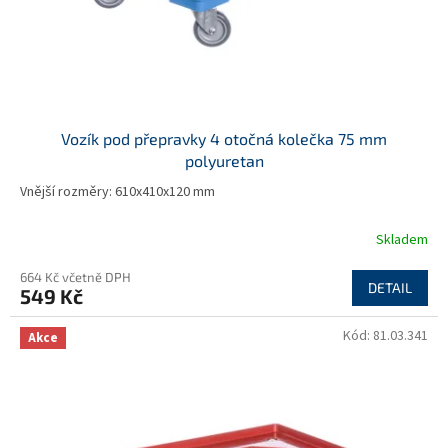
u
k
t
ů
Vozík pod přepravky 4 otočná kolečka 75 mm
polyuretan
Vnější rozměry: 610x410x120 mm
Skladem
664 Kč včetně DPH
DETAIL
549 Kč
Kód:
81.03.341
Akce