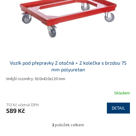
Vozík pod přepravky 2 otočná + 2 kolečka s brzdou 75
mm polyuretan
Vnější rozměry: 610x410x120 mm
Skladem
713 Kč včetně DPH
DETAIL
589 Kč
2
položek celkem
O
v