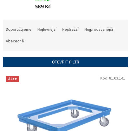
Skladem
589 Kč
Ř
a
Doporučujeme
Nejlevnější
Nejdražší
Nejprodávanější
z
e
Abecedně
n
í
p
OTEVŘÍT FILTR
r
o
V
Kód:
81.03.141
Akce
d
ý
u
p
k
i
t
s
ů
p
r
o
d