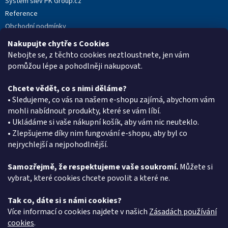
Systém slev PK Group.cz
Reference
Obchodní podmínky
Podmínky ochrany osobních údajů
Nakupujte chytře s Cookies
Reklamační protokol
Nebojte se, z těchto cookies neztloustnete, jen vám
pomůžou lépe a pohodlněji nakupovat.
Chcete vědět, co s nimi děláme?
Kontakt
• Sledujeme, co vás na našem e-shopu zajímá, abychom vám
mohli nabídnout produkty, které se vám líbí.
eshop
@
pkgroup.cz
• Ukládáme si vaše nákupní košík, aby vám nic neuteklo.
+420603331993
• Zlepšujeme díky nim fungování e-shopu, aby byl co
+420734621131
nejrychlejší a nejpohodlnější.
Samozřejmě, že respektujeme vaše soukromí.
Můžete si
vybrat, které cookies chcete povolit a které ne.
Vyhledávání
Tak co, dáte si s námi cookies?
HLEDAT
Více informací o cookies najdete v našich
Zásadách používání
cookies
.