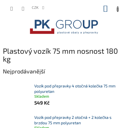
Přejít
NÁKUP
na
CZK
obsah
KOŠÍK
Plastový vozík 75 mm nosnost 180
kg
Nejprodávanější
Vozík pod přepravky 4 otočná kolečka 75 mm
polyuretan
Skladem
549 Kč
Vozík pod přepravky 2 otočná + 2 kolečka s
brzdou 75 mm polyuretan