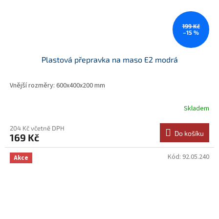
199 Kč
–15 %
Plastová přepravka na maso E2 modrá
Vnější rozměry: 600x400x200 mm
Skladem
204 Kč včetně DPH
Do košíku
169 Kč
Kód:
92.05.240
Akce