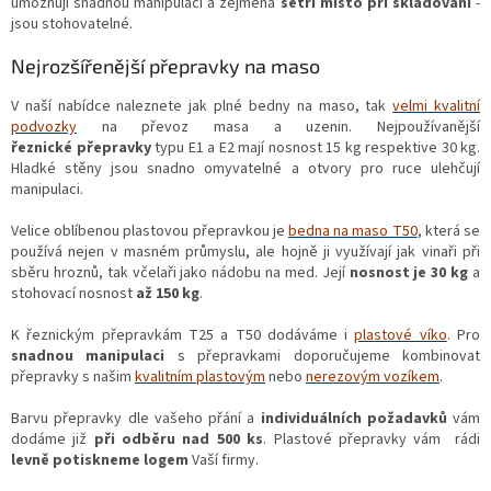
umožňují snadnou manipulaci a zejména
šetří místo při skladování
-
jsou stohovatelné.
Nejrozšířenější přepravky na maso
V naší nabídce naleznete jak plné bedny na maso, tak
velmi kvalitní
podvozky
na převoz masa a uzenin. Nejpoužívanější
řeznické přepravky
typu E1 a E2 mají nosnost 15 kg respektive 30 kg.
Hladké stěny jsou snadno omyvatelné a otvory pro ruce ulehčují
manipulaci.
Velice oblíbenou plastovou přepravkou je
bedna na maso T50
, která se
používá nejen v masném průmyslu, ale hojně ji využívají jak vinaři při
sběru hroznů, tak včelaři jako nádobu na med. Její
nosnost je 30 kg
a
stohovací nosnost
až 150 kg
.
K řeznickým přepravkám T25 a T50 dodáváme i
plastové víko
. Pro
snadnou manipulaci
s přepravkami doporučujeme kombinovat
přepravky s našim
kvalitním plastovým
nebo
nerezovým vozíkem
.
Barvu přepravky dle vašeho přání a
individuálních požadavků
vám
dodáme již
při odběru
nad 500 ks
. Plastové přepravky vám rádi
levně potiskneme logem
Vaší firmy.