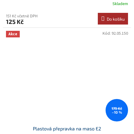
Skladem
151 Kč včetně DPH
Do košíku
125 Kč
Kód:
92.05.150
Akce
179 Kč
–10 %
Plastová přepravka na maso E2