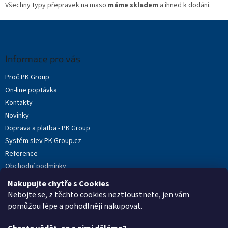
Všechny typy přepravek na maso
máme skladem
a ihned k dodání.
Z
á
p
a
Informace pro vás
t
Proč PK Group
í
On-line poptávka
Kontakty
Novinky
Doprava a platba - PK Group
Systém slev PK Group.cz
Reference
Obchodní podmínky
Podmínky ochrany osobních údajů
Nakupujte chytře s Cookies
Reklamační protokol
Nebojte se, z těchto cookies neztloustnete, jen vám
pomůžou lépe a pohodlněji nakupovat.