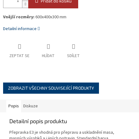
Přidat do košíku
Vnější rozměry:
600x400x300 mm
Detailní informace
ZEPTAT SE
HLÍDAT
SDÍLET
ZOBRAZIT VŠECHNY SOUVISEJÍCÍ PRODUKTY
Popis
Diskuze
Detailní popis produktu
Přepravka E3 je vhodná pro přepravu a uskladnění masa,
masných výrobků a i jiných potravin. Standardní barva