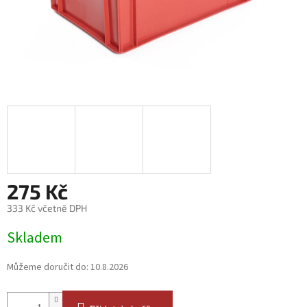
275 Kč
333 Kč včetně DPH
Měrná
Skladem
cena:
Můžeme doručit do:
10.8.2026