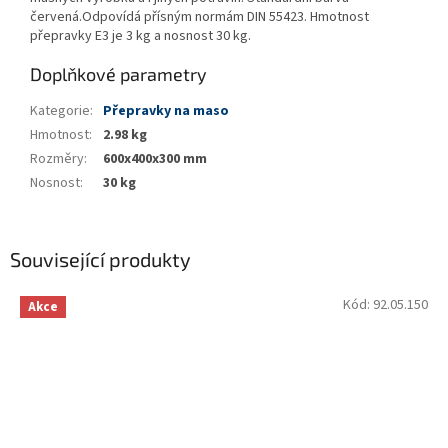
červená.Odpovídá přísným normám DIN 55423. Hmotnost
přepravky E3 je 3 kg a nosnost 30 kg.
Doplňkové parametry
Kategorie
:
Přepravky na maso
Hmotnost
:
2.98 kg
Rozměry
:
600x400x300 mm
Nosnost
:
30 kg
Související produkty
Kód:
92.05.150
Akce