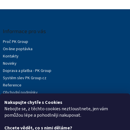
Z
á
p
a
Informace pro vás
t
Proč PK Group
í
On-line poptávka
Kontakty
Novinky
Doprava a platba - PK Group
Systém slev PK Group.cz
Reference
Obchodní podmínky
Podmínky ochrany osobních údajů
Nakupujte chytře s Cookies
Reklamační protokol
Nebojte se, z těchto cookies neztloustnete, jen vám
pomůžou lépe a pohodlněji nakupovat.
Chcete vědět, co s nimi děláme?
Kontakt