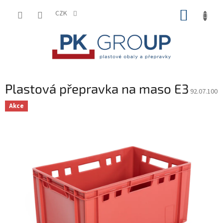
Přejít
NÁKUP
na
CZK
obsah
KOŠÍK
Plastová přepravka na maso E3
92.07.100
Akce