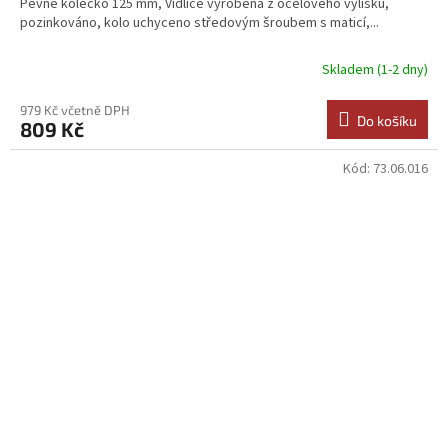
Pevné kolečko 125 mm, Vidlice vyrobena z ocelového výlisku,
pozinkováno, kolo uchyceno středovým šroubem s maticí,...
Skladem (1-2 dny)
979 Kč včetně DPH
Do košíku
809 Kč
Kód:
73.06.016