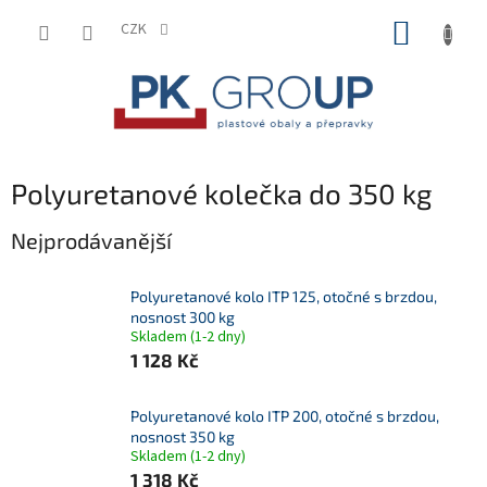
Přejít
NÁKUP
na
CZK
obsah
KOŠÍK
Polyuretanové kolečka do 350 kg
Nejprodávanější
Polyuretanové kolo ITP 125, otočné s brzdou,
nosnost 300 kg
Skladem (1-2 dny)
1 128 Kč
Polyuretanové kolo ITP 200, otočné s brzdou,
nosnost 350 kg
Skladem (1-2 dny)
1 318 Kč