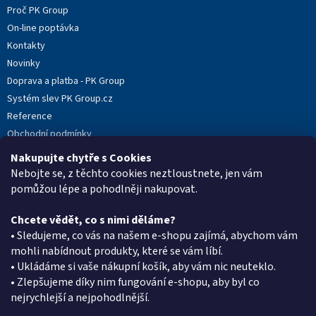
í
Proč PK Group
í
p
On-line poptávka
r
v
Kontakty
k
Novinky
y
Doprava a platba - PK Group
v
ý
Systém slev PK Group.cz
p
Reference
i
Obchodní podmínky
s
u
Podmínky ochrany osobních údajů
Nakupujte chytře s Cookies
Reklamační protokol
Nebojte se, z těchto cookies neztloustnete, jen vám
pomůžou lépe a pohodlněji nakupovat.
Chcete vědět, co s nimi děláme?
Kontakt
• Sledujeme, co vás na našem e-shopu zajímá, abychom vám
mohli nabídnout produkty, které se vám líbí.
eshop
@
pkgroup.cz
• Ukládáme si vaše nákupní košík, aby vám nic neuteklo.
+420603331993
• Zlepšujeme díky nim fungování e-shopu, aby byl co
+420734621131
nejrychlejší a nejpohodlnější.