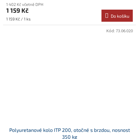
1 402 Kč včetně DPH
1 159 Kč
Do košíku
Měrná
1 159 Kč / 1 ks
cena:
Kód:
73.06.020
Polyuretanové kolo ITP 200, otočné s brzdou, nosnost
350 kg