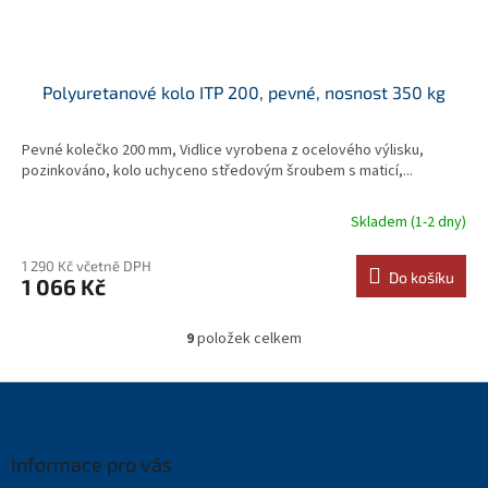
Polyuretanové kolo ITP 200, pevné, nosnost 350 kg
Pevné kolečko 200 mm, Vidlice vyrobena z ocelového výlisku,
pozinkováno, kolo uchyceno středovým šroubem s maticí,...
Skladem (1-2 dny)
1 290 Kč včetně DPH
Do košíku
1 066 Kč
9
položek celkem
O
v
l
Z
á
á
d
p
a
a
Informace pro vás
c
t