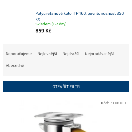
Polyuretanové kolo ITP 160, pevné, nosnost 350
kg
Skladem (1-2 dny)
859 Kč
Ř
a
Doporučujeme
Nejlevnější
Nejdražší
Nejprodávanější
z
e
Abecedně
n
í
p
OTEVŘÍT FILTR
r
o
V
Kód:
73.06.013
d
ý
u
p
k
i
t
s
ů