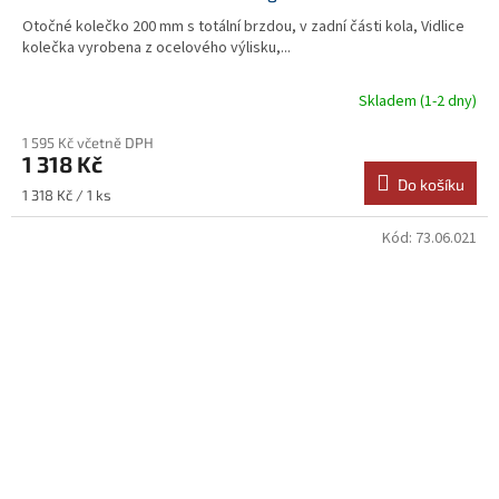
Otočné kolečko 200 mm s totální brzdou, v zadní části kola, Vidlice
kolečka vyrobena z ocelového výlisku,...
Skladem (1-2 dny)
1 595 Kč včetně DPH
1 318 Kč
Do košíku
Měrná
1 318 Kč / 1 ks
cena:
Kód:
73.06.021