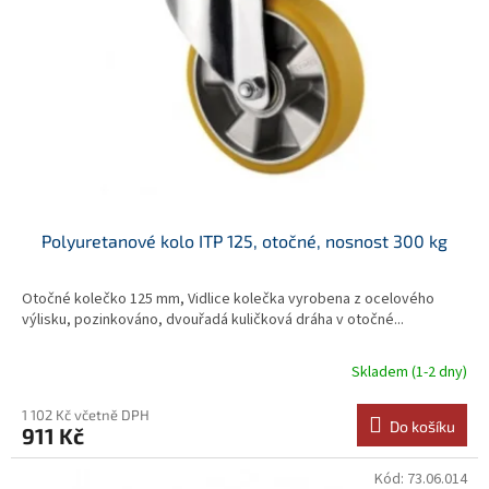
p
r
o
d
u
k
t
ů
Polyuretanové kolo ITP 125, otočné, nosnost 300 kg
Otočné kolečko 125 mm, Vidlice kolečka vyrobena z ocelového
výlisku, pozinkováno, dvouřadá kuličková dráha v otočné...
Skladem (1-2 dny)
1 102 Kč včetně DPH
Do košíku
911 Kč
Kód:
73.06.014