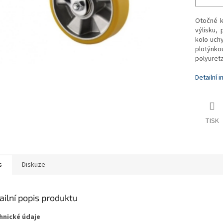
Otočné k
výlisku,
kolo uch
plotýnko
polyureta
Detailní 
TISK
s
Diskuze
ailní popis produktu
hnické údaje