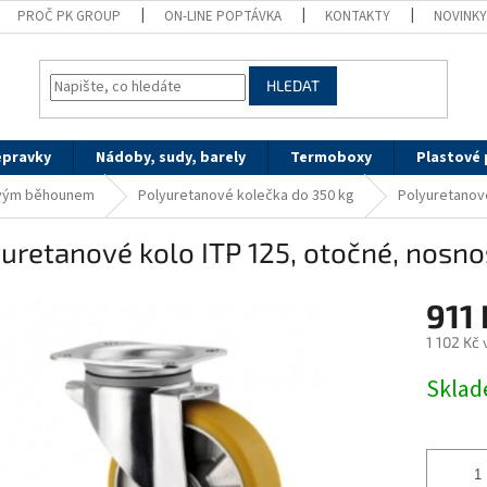
PROČ PK GROUP
ON-LINE POPTÁVKA
KONTAKTY
NOVINK
HLEDAT
epravky
Nádoby, sudy, barely
Termoboxy
Plastové 
ovým běhounem
Polyuretanové kolečka do 350 kg
Polyuretanové
uretanové kolo ITP 125, otočné, nosno
911 
1 102 Kč
Měrná
Sklad
cena: