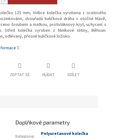
olečko 125 mm, Vidlice kolečka vyrobena z ocelového
 pozinkováno, dvouřadá kuličková dráha v otočné hlavě,
yceno šroubem a matkou, protivláknový kryt, uchycení s
u. Střed kolečka vyroben z hliníkové slitiny, Běhoun:
n, odlévaný, přesné kuličkové ložisko
informace
ZEPTAT SE
HLÍDAT
SDÍLET
Doplňkové parametry
Polyuretanové kolečka
Kategorie
: