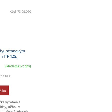
Kód:
73.09.020
olyuretanovým
 ITP 125,
tné
Skladem (1-2 dny)
tně DPH
šíku
čka vyroben z
litiny, Běhoun:
, odlévaný, přesné