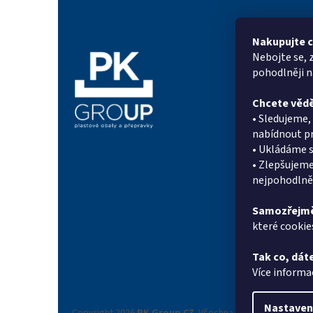
á
p
a
Nakupujte c
t
Nebojte se, 
Informac
í
pohodlněji 
Proč PK Gr
Chcete vědě
On-line po
• Sledujeme
Kontakty
nabídnout pr
Novinky
• Ukládáme s
Doprava a p
• Zlepšujeme
Systém sle
nejpohodlněj
Reference
Obchodní 
Samozřejmě
které cookie
Podmínky o
údajů
Tak co, dáte
Reklamační
Více informa
Nastaven