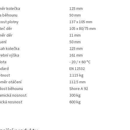
měr kolečka
125 mm
ka běhounu
50 mm
kost plotny
137 x 105 mm
teč děr
105 x 80/75 mm
měr děr
11 mm
sení
50 mm
sah kolečka
225 mm
vební výška
161 mm
lota
- 20 / + 60 °C
ndard
EN 12532
tnost
2.115 kg
oměr otáčení
112.5 mm
dost běhounu
Shore A 92
amická nosnost
300 kg
tická nosnost
600 kg