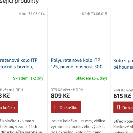
sející produkty
Kód:
73.06.014
Kód:
73.06.015
retanové kolo ITP
Polyuretanové kolo ITP
Kolo s p
otočné s brzdou,
125, pevné, nosnost 300
běhounem
st 300 kg
kg
samosta
Skladem (1-2 dny)
Skladem (1-2 dny)
Kč včetně DPH
979 Kč včetně DPH
744 Kč vče
8 Kč
809 Kč
615 Kč
o košíku
Do košíku
Do ko
é kolečko 125 mm s
Pevné kolečko 125 mm, Vidlice
Střed kole
 brzdou, v zadní části
vyrobena z ocelového výlisku,
hliníkové s
Vidlice kolečka vyrobena
pozinkováno, kolo uchyceno
polyuretan