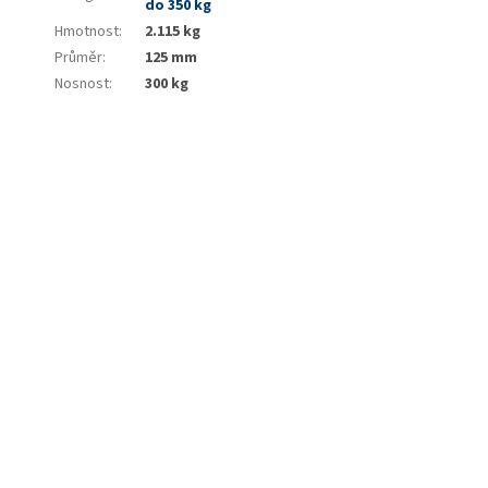
do 350 kg
Hmotnost
:
2.115 kg
Průměr
:
125 mm
Nosnost
:
300 kg