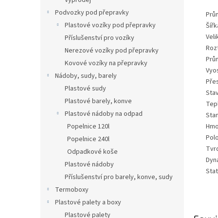
Výprodej
Podvozky pod přepravky
Prů
Plastové vozíky pod přepravky
Šíř
Veli
Příslušenství pro vozíky
Roz
Nerezové vozíky pod přepravky
Prů
Kovové vozíky na přepravky
Vyo
Nádoby, sudy, barely
Pře
Plastové sudy
Sta
Plastové barely, konve
Tep
Plastové nádoby na odpad
Sta
Popelnice 120l
Hmo
Pol
Popelnice 240l
Tvr
Odpadkové koše
Dyn
Plastové nádoby
Sta
Příslušenství pro barely, konve, sudy
Termoboxy
Plastové palety a boxy
Plastové palety