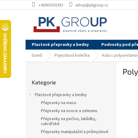
Přejít
+420603331993
eshop@pkgroup.cz
na
obsah
Plastové přepravky a bedny
Podvozky pod př
Domů
Pojezdová kolečka
Kola s polyuretan
P
Poly
o
Přeskočit
s
Kategorie
kategorie
t
r
Plastové přepravky a bedny
a
Přepravky na maso
n
Přepravky na ovoce a zeleninu
n
í
Přepravky na pečivo, lahůdky,
cukrářské
p
Přepravky manipulační a průmyslové
a