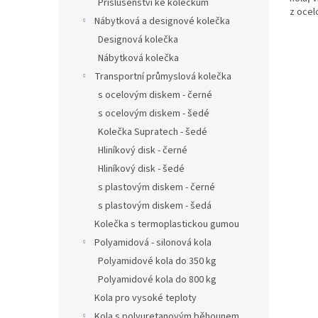
Příslušenství ke kolečkům
z ocelo
Nábytková a designové kolečka
Designová kolečka
Nábytková kolečka
Transportní průmyslová kolečka
s ocelovým diskem - černé
s ocelovým diskem - šedé
Kolečka Supratech - šedé
Hliníkový disk - černé
Hliníkový disk - šedé
s plastovým diskem - černé
s plastovým diskem - šedá
Kolečka s termoplastickou gumou
Polyamidová - silonová kola
Polyamidové kola do 350 kg
Polyamidové kola do 800 kg
Kola pro vysoké teploty
Kola s polyuretanovým běhounem