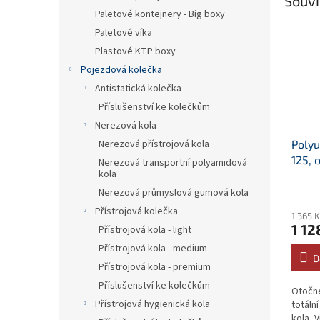
Souvi
Paletové kontejnery - Big boxy
Paletové víka
Plastové KTP boxy
Pojezdová kolečka
Antistatická kolečka
Příslušenství ke kolečkům
Nerezová kola
Polyu
Nerezová přístrojová kola
125, 
Nerezová transportní polyamidová
kola
nosno
Nerezová průmyslová gumová kola
Přístrojová kolečka
1 365 
1 12
Přístrojová kola - light
Přístrojová kola - medium
D
Přístrojová kola - premium
Příslušenství ke kolečkům
Otočn
Přístrojová hygienická kola
totální
kola, 