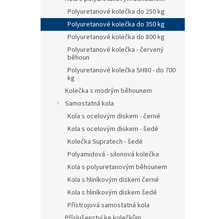
Polyuretanové kolečka do 250 kg
Polyuretanové kolečka do 350 kg
Polyuretanové kolečka do 800 kg
Polyuretanové kolečka - červený
běhoun
Polyuretanové kolečka SH80 - do 700
kg
Kolečka s modrým běhounem
Samostatná kola
Kola s ocelovým diskem - černé
Kola s ocelovým diskem - šedé
Kolečka Supratech - šedé
Polyamidová - silonová kolečka
Kola s polyuretanovým běhounem
Kola s hliníkovým diskem černé
Kola s hliníkovým diskem šedé
Přístrojová samostatná kola
Příslušenství ke kolečkům