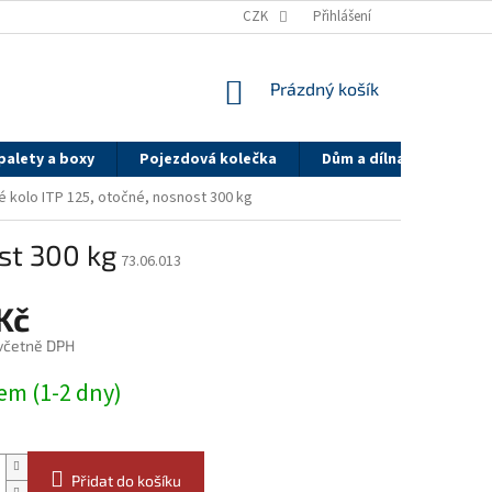
Y
DOPRAVA A PLATBA - PK GROUP
CZK
SYSTÉM SLEV PK GROUP.CZ
Přihlášení
NÁKUPNÍ
Prázdný košík
KOŠÍK
palety a boxy
Pojezdová kolečka
Dům a dílna
On-li
 kolo ITP 125, otočné, nosnost 300 kg
st 300 kg
73.06.013
Kč
 včetně DPH
em (1-2 dny)
Přidat do košíku