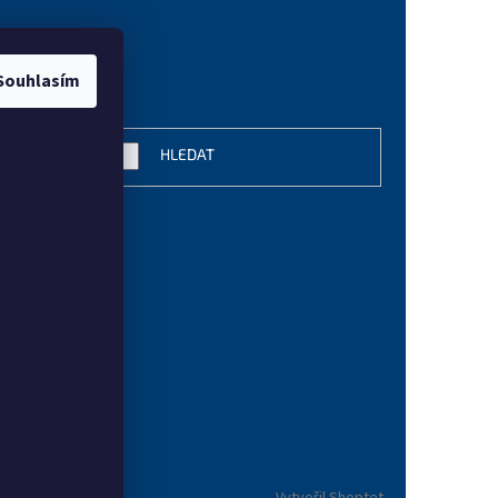
Souhlasím
vání
HLEDAT
Vytvořil Shoptet