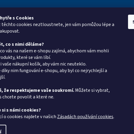
hytře s Cookies
z těchto cookies neztloustnete, jen vám pomůžou lépe a
e pro vás
Kontakt
Vyhledá
nakupovat.
oup
eshop
@
pkgroup.cz
t, co s nimi děláme?
ptávka
+420603331993
, co vás na našem e-shopu zajímá, abychom vám mohli
+420734621131
odukty, které se vám líbí.
i vaše nákupní košík, aby vám nic neuteklo.
latba - PK Group
 díky nim fungování e-shopu, aby byl co nejrychlejší a
v PK Group.cz
ší.
podmínky
, že respektujeme vaše soukromí.
Můžete si vybrat,
s chcete povolit a které ne.
chrany osobních
 si s námi cookies?
 protokol
cí o cookies najdete v našich
Zásadách používání cookies
.
í