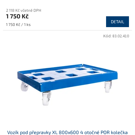
2 118 Kč včetně DPH
1 750 Kč
DETAIL
Měrná
1 750 Kč / 1 ks
cena:
Kód:
83.02.410
Vozík pod přepravky XL 800x600 4 otočné POR kolečka