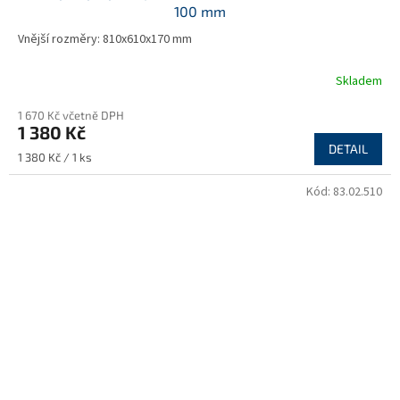
100 mm
Vnější rozměry: 810x610x170 mm
Skladem
1 670 Kč včetně DPH
1 380 Kč
DETAIL
Měrná
1 380 Kč / 1 ks
cena:
Kód:
83.02.510