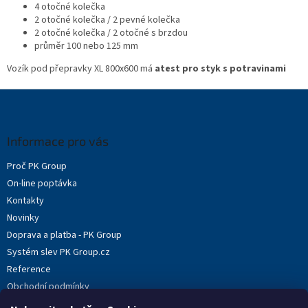
s
4 otočné kolečka
u
2 otočné kolečka / 2 pevné kolečka
2 otočné kolečka / 2 otočné s brzdou
průměr 100 nebo 125 mm
Vozík pod přepravky XL 800x600 má
atest pro styk s potravinami
Z
á
p
a
Informace pro vás
t
Proč PK Group
í
On-line poptávka
Kontakty
Novinky
Doprava a platba - PK Group
Systém slev PK Group.cz
Reference
Obchodní podmínky
Podmínky ochrany osobních údajů