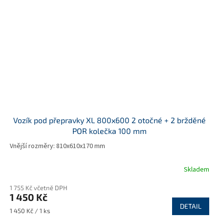
Vozík pod přepravky XL 800x600 2 otočné + 2 bržděné
POR kolečka 100 mm
Vnější rozměry: 810x610x170 mm
Skladem
1 755 Kč včetně DPH
1 450 Kč
DETAIL
Měrná
1 450 Kč / 1 ks
cena: