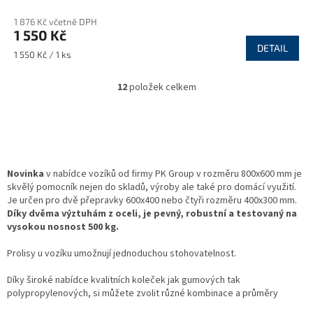
1 876 Kč včetně DPH
1 550 Kč
DETAIL
Měrná
1 550 Kč / 1 ks
cena:
12
položek celkem
O
v
l
á
d
a
c
Novinka
v nabídce vozíků od firmy PK Group v rozměru 800x600 mm je
í
skvělý pomocník nejen do skladů, výroby ale také pro domácí využití.
p
Je určen pro dvě přepravky 600x400 nebo čtyři rozměru 400x300 mm.
r
Díky dvěma výztuhám z oceli, je pevný, robustní a testovaný na
v
vysokou nosnost 500 kg.
k
y
Prolisy u vozíku umožnují jednoduchou stohovatelnost.
v
ý
Díky široké nabídce kvalitních koleček jak gumových tak
p
polypropylenových, si můžete zvolit různé kombinace a průměry
i