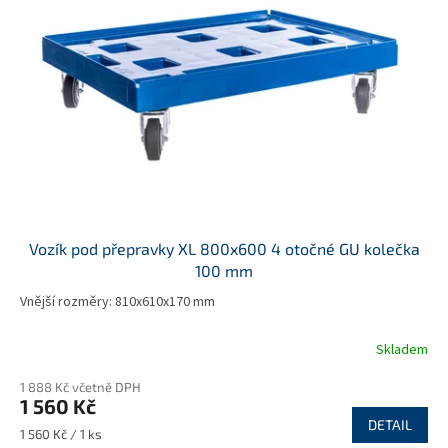
t
s
ů
p
r
o
d
u
k
t
ů
Vozík pod přepravky XL 800x600 4 otočné GU kolečka
100 mm
Vnější rozměry: 810x610x170 mm
Skladem
1 888 Kč včetně DPH
1 560 Kč
DETAIL
Měrná
1 560 Kč / 1 ks