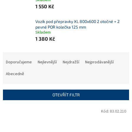
Skladem
1 550 Kč
Vozík pod přepravky XL 800x600 2 otočné + 2
pevné POR kolečka 125 mm
Skladem
1 380 Kč
Ř
a
Doporučujeme
Nejlevnější
Nejdražší
Nejprodávanější
z
e
Abecedně
n
í
p
OTEVŘÍT FILTR
r
o
V
Kód:
83.02.210
d
ý
u
p
k
i