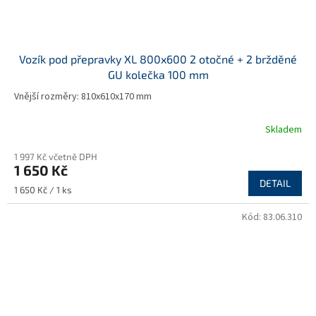
Vozík pod přepravky XL 800x600 2 otočné + 2 bržděné
GU kolečka 100 mm
Vnější rozměry: 810x610x170 mm
Skladem
1 997 Kč včetně DPH
1 650 Kč
DETAIL
Měrná
1 650 Kč / 1 ks
cena:
Kód:
83.06.310