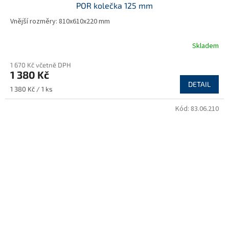
POR kolečka 125 mm
Vnější rozměry: 810x610x220 mm
Skladem
1 670 Kč včetně DPH
1 380 Kč
DETAIL
Měrná
1 380 Kč / 1 ks
cena:
Kód:
83.06.210