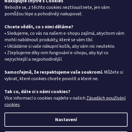
Nakupujte chytře s Cookies
Reklamační protokol
Nebojte se, z těchto cookies neztloustnete, jen vám
pomůžou lépe a pohodlněji nakupovat.
Chcete vědět, co s nimi děláme?
Kontakt
• Sledujeme, co vás na našem e-shopu zajímá, abychom vám
mohli nabídnout produkty, které se vám líbí.
eshop
@
pkgroup.cz
• Ukládáme si vaše nákupní košík, aby vám nic neuteklo.
+420603331993
• Zlepšujeme díky nim fungování e-shopu, aby byl co
+420734621131
nejrychlejší a nejpohodlnější.
Samozřejmě, že respektujeme vaše soukromí.
Můžete si
vybrat, které cookies chcete povolit a které ne.
Vyhledávání
Tak co, dáte si s námi cookies?
HLEDAT
Více informací o cookies najdete v našich
Zásadách používání
cookies
.
Nastavení
Vytvořil Shoptet