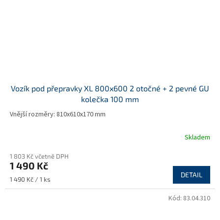
Vozík pod přepravky XL 800x600 2 otočné + 2 pevné GU
kolečka 100 mm
Vnější rozměry: 810x610x170 mm
Skladem
1 803 Kč včetně DPH
1 490 Kč
DETAIL
Měrná
1 490 Kč / 1 ks
cena:
Kód:
83.04.310