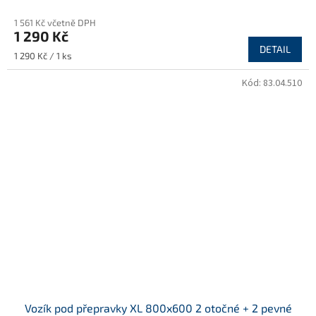
1 561 Kč včetně DPH
1 290 Kč
DETAIL
Měrná
1 290 Kč / 1 ks
cena:
Kód:
83.04.510
Vozík pod přepravky XL 800x600 2 otočné + 2 pevné