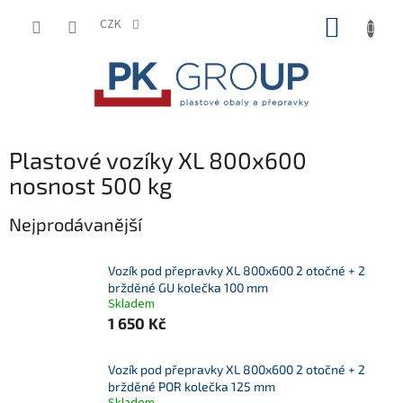
Přejít
NÁKUP
na
CZK
obsah
KOŠÍK
Plastové vozíky XL 800x600
nosnost 500 kg
Nejprodávanější
Vozík pod přepravky XL 800x600 2 otočné + 2
bržděné GU kolečka 100 mm
Skladem
1 650 Kč
Vozík pod přepravky XL 800x600 2 otočné + 2
bržděné POR kolečka 125 mm