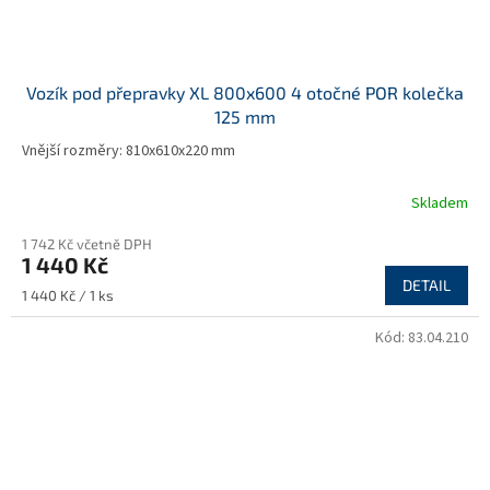
Vozík pod přepravky XL 800x600 4 otočné POR kolečka
125 mm
Vnější rozměry: 810x610x220 mm
Skladem
1 742 Kč včetně DPH
1 440 Kč
DETAIL
Měrná
1 440 Kč / 1 ks
cena:
Kód:
83.04.210