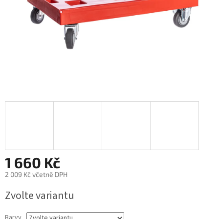
1 660 Kč
2 009 Kč včetně DPH
Měrná
Zvolte variantu
cena:
Barvy