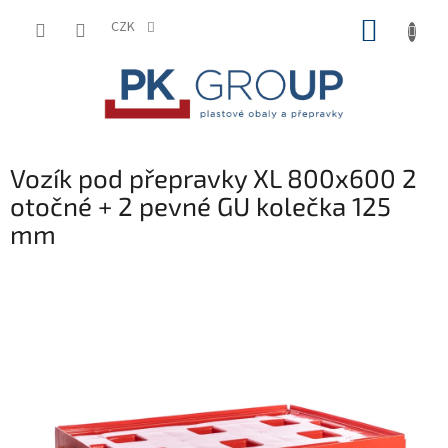
Přejít
NÁKUP
na
CZK
obsah
KOŠÍK
Vozík pod přepravky XL 800x600 2
otočné + 2 pevné GU kolečka 125
mm