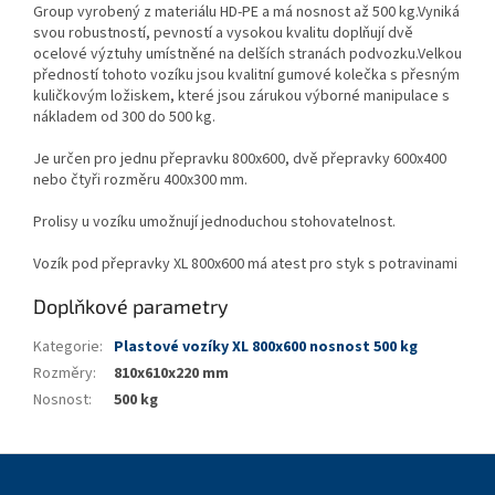
Group vyrobený z materiálu HD-PE a má nosnost až 500 kg.Vyniká
svou robustností, pevností a vysokou kvalitu doplňují dvě
ocelové výztuhy umístněné na delších stranách podvozku.Velkou
předností tohoto vozíku jsou kvalitní gumové kolečka s přesným
kuličkovým ložiskem, které jsou zárukou výborné manipulace s
nákladem od 300 do 500 kg.
Je určen pro jednu přepravku 800x600, dvě přepravky 600x400
nebo čtyři rozměru 400x300 mm.
Prolisy u vozíku umožnují jednoduchou stohovatelnost.
Vozík pod přepravky XL 800x600 má atest pro styk s potravinami
Doplňkové parametry
Kategorie
:
Plastové vozíky XL 800x600 nosnost 500 kg
Rozměry
:
810x610x220 mm
Nosnost
:
500 kg
Z
á