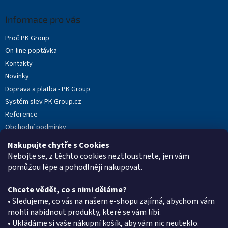
p
a
Informace pro vás
t
Proč PK Group
í
On-line poptávka
Kontakty
Novinky
Doprava a platba - PK Group
Systém slev PK Group.cz
Reference
Obchodní podmínky
Podmínky ochrany osobních údajů
Nakupujte chytře s Cookies
Reklamační protokol
Nebojte se, z těchto cookies neztloustnete, jen vám
pomůžou lépe a pohodlněji nakupovat.
Chcete vědět, co s nimi děláme?
Kontakt
• Sledujeme, co vás na našem e-shopu zajímá, abychom vám
mohli nabídnout produkty, které se vám líbí.
eshop
@
pkgroup.cz
• Ukládáme si vaše nákupní košík, aby vám nic neuteklo.
+420603331993