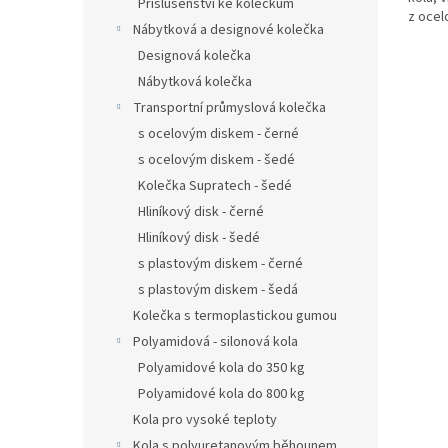
Příslušenství ke kolečkům
z ocelo
Nábytková a designové kolečka
Designová kolečka
Nábytková kolečka
Transportní průmyslová kolečka
s ocelovým diskem - černé
s ocelovým diskem - šedé
Kolečka Supratech - šedé
Hliníkový disk - černé
Hliníkový disk - šedé
s plastovým diskem - černé
s plastovým diskem - šedá
Kolečka s termoplastickou gumou
Polyamidová - silonová kola
Polyamidové kola do 350 kg
Polyamidové kola do 800 kg
Kola pro vysoké teploty
Kola s polyuretanovým běhounem