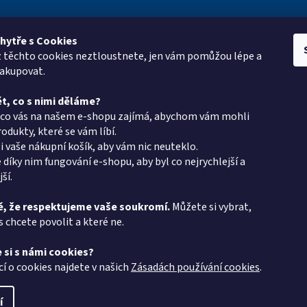
hytře s Cookies
z těchto cookies neztloustnete, jen vám pomůžou lépe a
e pro vás
Kontakt
Vyhledá
nakupovat.
oup
eshop
@
pkgroup.cz
t, co s nimi děláme?
ptávka
+420603331993
, co vás na našem e-shopu zajímá, abychom vám mohli
+420734621131
odukty, které se vám líbí.
i vaše nákupní košík, aby vám nic neuteklo.
latba - PK Group
 díky nim fungování e-shopu, aby byl co nejrychlejší a
v PK Group.cz
ší.
podmínky
, že respektujeme vaše soukromí.
Můžete si vybrat,
s chcete povolit a které ne.
chrany osobních
 si s námi cookies?
 protokol
cí o cookies najdete v našich
Zásadách používání cookies
.
í