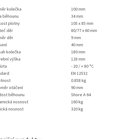
měr kolečka
100 mm
ka běhounu
34 mm
kost plotny
105 x 85 mm
teč děr
80/77 x 60 mm
měr děr
9 mm
sení
40 mm
sah kolečka
180 mm
vební výška
128 mm
lota
- 20 / + 80 °C
ndard
EN 12532
tnost
0.858 kg
oměr otáčení
90 mm
dost běhounu
Shore A 64
amická nosnost
160 kg
tická nosnost
320 kg