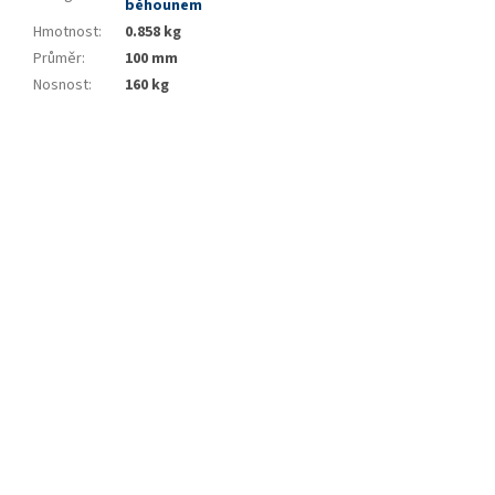
běhounem
Hmotnost
:
0.858 kg
Průměr
:
100 mm
Nosnost
:
160 kg