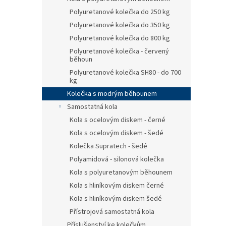
Polyuretanové kolečka do 250 kg
Polyuretanové kolečka do 350 kg
Polyuretanové kolečka do 800 kg
Polyuretanové kolečka - červený
běhoun
Polyuretanové kolečka SH80 - do 700
kg
Kolečka s modrým běhounem
Samostatná kola
Kola s ocelovým diskem - černé
Kola s ocelovým diskem - šedé
Kolečka Supratech - šedé
Polyamidová - silonová kolečka
Kola s polyuretanovým běhounem
Kola s hliníkovým diskem černé
Kola s hliníkovým diskem šedé
Přístrojová samostatná kola
Příslušenství ke kolečkům