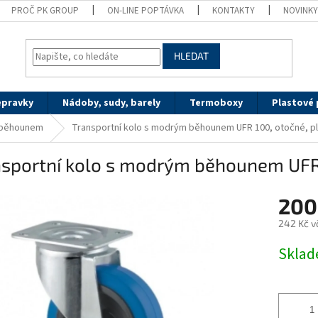
PROČ PK GROUP
ON-LINE POPTÁVKA
KONTAKTY
NOVINK
HLEDAT
epravky
Nádoby, sudy, barely
Termoboxy
Plastové 
 běhounem
Transportní kolo s modrým běhounem UFR 100, otočné, p
nsportní kolo s modrým běhounem UFR 
200
242 Kč v
Měrná
Sklad
cena: