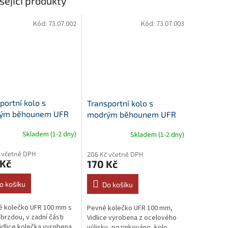
sející produkty
Kód:
73.07.002
Kód:
73.07.003
portní kolo s
Transportní kolo s
ým běhounem UFR
modrým běhounem UFR
otočné s brzdou,
100, pevné, plotna
Skladem (1-2 dny)
Skladem (1-2 dny)
a
 včetně DPH
206 Kč včetně DPH
 Kč
170 Kč
o košíku
Do košíku
é kolečko UFR 100 mm s
Pevné kolečko UFR 100 mm,
 brzdou, v zadní části
Vidlice vyrobena z ocelového
Vidlice kolečka vyrobena
výlisku, pozinkováno, kolo