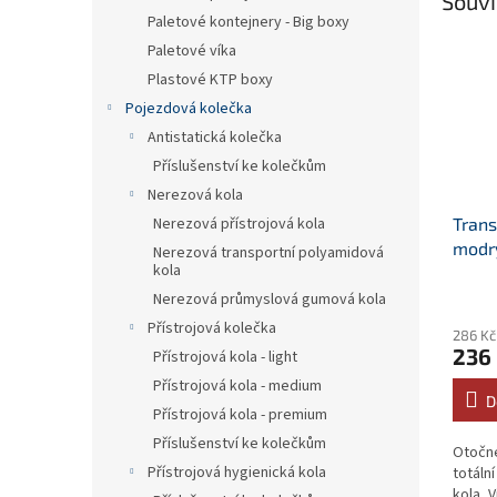
Souvi
Paletové kontejnery - Big boxy
Paletové víka
Plastové KTP boxy
Pojezdová kolečka
Antistatická kolečka
Příslušenství ke kolečkům
Nerezová kola
Trans
Nerezová přístrojová kola
modr
Nerezová transportní polyamidová
kola
100, 
plotn
Nerezová průmyslová gumová kola
Přístrojová kolečka
286 Kč
236
Přístrojová kola - light
Přístrojová kola - medium
D
Přístrojová kola - premium
Příslušenství ke kolečkům
Otočn
Přístrojová hygienická kola
totální
kola, 