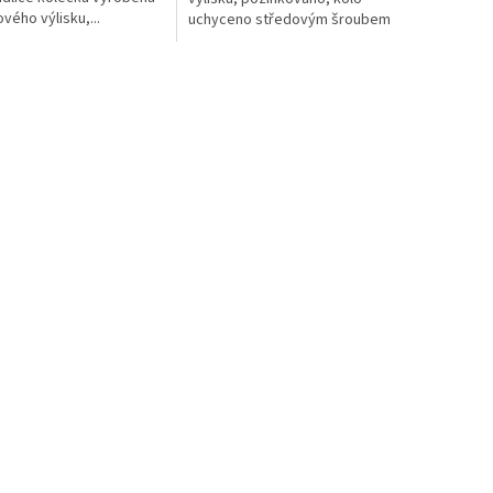
vého výlisku,...
uchyceno středovým šroubem
s...