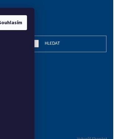
Souhlasím
vání
HLEDAT
Vytvořil Shoptet