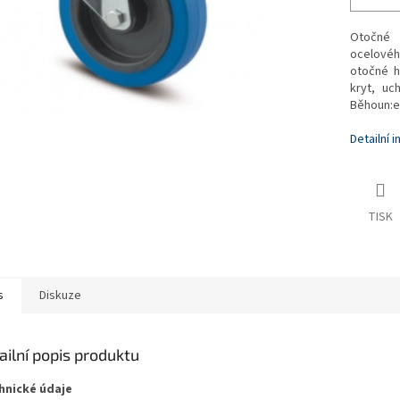
Otočné 
ocelovéh
otočné h
kryt, uc
Běhoun:el
Detailní 
TISK
s
Diskuze
ailní popis produktu
hnické údaje