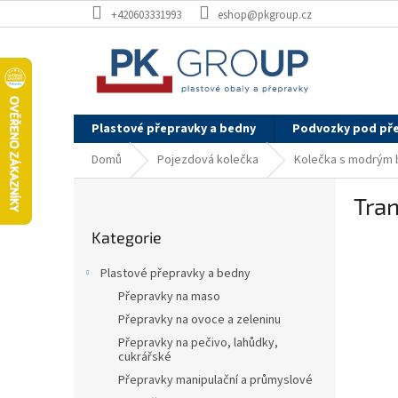
Přejít
+420603331993
eshop@pkgroup.cz
na
obsah
Plastové přepravky a bedny
Podvozky pod př
Domů
Pojezdová kolečka
Kolečka s modrým
P
Tra
o
Přeskočit
s
Kategorie
kategorie
t
r
Plastové přepravky a bedny
a
Přepravky na maso
n
Přepravky na ovoce a zeleninu
n
í
Přepravky na pečivo, lahůdky,
cukrářské
p
Přepravky manipulační a průmyslové
a