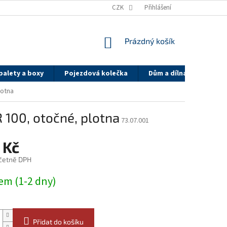
Y
DOPRAVA A PLATBA - PK GROUP
CZK
SYSTÉM SLEV PK GROUP.CZ
Přihlášení
NÁKUPNÍ
Prázdný košík
KOŠÍK
palety a boxy
Pojezdová kolečka
Dům a dílna
On-li
lotna
100, otočné, plotna
73.07.001
 Kč
četně DPH
em (1-2 dny)
Přidat do košíku