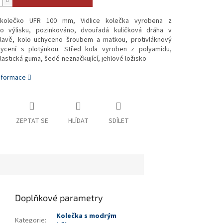
kolečko UFR 100 mm, Vidlice kolečka vyrobena z
o výlisku, pozinkováno, dvouřadá kuličková dráha v
lavě, kolo uchyceno šroubem a matkou, protivláknový
hycení s plotýnkou. Střed kola vyroben z polyamidu,
astická guma, šedé-neznačkující, jehlové ložisko
informace
ZEPTAT SE
HLÍDAT
SDÍLET
Doplňkové parametry
Kolečka s modrým
Kategorie
: