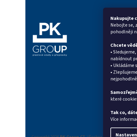
á
p
a
Nakupujte c
t
Nebojte se, 
Informac
í
pohodlněji 
Proč PK Gr
Chcete vědě
On-line po
• Sledujeme
Kontakty
nabídnout pr
Novinky
• Ukládáme s
Doprava a p
• Zlepšujeme
Systém sle
nejpohodlněj
Reference
Obchodní 
Samozřejmě
které cookie
Podmínky o
údajů
Tak co, dáte
Reklamační
Více informa
Nastaven