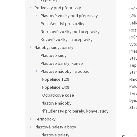
Výprodej
Podvozky pod přepravky
Prů
Plastové vozíky pod přepravky
Šíř
Veli
Příslušenství pro vozíky
Roz
Nerezové vozíky pod přepravky
Prů
Kovové vozíky na přepravky
Vyo
Nádoby, sudy, barely
Pře
Plastové sudy
Sta
Plastové barely, konve
Tep
Plastové nádoby na odpad
Sta
Popelnice 120l
Hmo
Pol
Popelnice 240l
Tvr
Odpadkové koše
Dyn
Plastové nádoby
Sta
Příslušenství pro barely, konve, sudy
Termoboxy
Plastové palety a boxy
Plastové palety