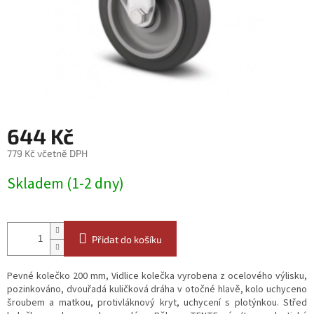
644 Kč
779 Kč včetně DPH
Měrná
Skladem (1-2 dny)
cena:
Přidat do košíku
Pevné kolečko 200 mm, Vidlice kolečka vyrobena z ocelového výlisku,
pozinkováno, dvouřadá kuličková dráha v otočné hlavě, kolo uchyceno
šroubem a matkou, protivláknový kryt, uchycení s plotýnkou. Střed