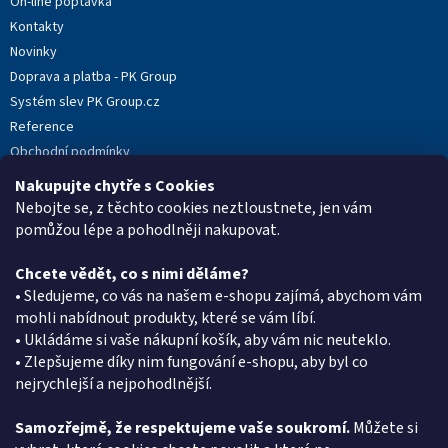
On-line poptávka
Kontakty
Novinky
Doprava a platba - PK Group
Systém slev PK Group.cz
Reference
Obchodní podmínky
Podmínky ochrany osobních údajů
Nakupujte chytře s Cookies
Reklamační protokol
Nebojte se, z těchto cookies neztloustnete, jen vám
pomůžou lépe a pohodlněji nakupovat.
Chcete vědět, co s nimi děláme?
Kontakt
• Sledujeme, co vás na našem e-shopu zajímá, abychom vám
mohli nabídnout produkty, které se vám líbí.
eshop
@
pkgroup.cz
• Ukládáme si vaše nákupní košík, aby vám nic neuteklo.
+420603331993
• Zlepšujeme díky nim fungování e-shopu, aby byl co
+420734621131
nejrychlejší a nejpohodlnější.
Samozřejmě, že respektujeme vaše soukromí.
Můžete si