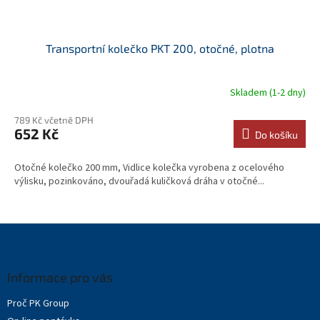
Transportní kolečko PKT 200, otočné, plotna
Skladem (1-2 dny)
789 Kč včetně DPH
652 Kč
Do košíku
Otočné kolečko 200 mm, Vidlice kolečka vyrobena z ocelového
výlisku, pozinkováno, dvouřadá kuličková dráha v otočné...
Z
á
p
a
Informace pro vás
t
Proč PK Group
í