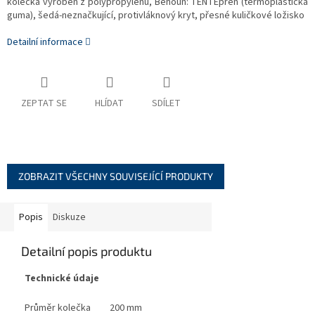
kolečka vyroben z polypropylénu, Běhoun: TENTEprén (termoplastická
guma), šedá-neznačkující, protivláknový kryt, přesné kuličkové ložisko
Detailní informace
ZEPTAT SE
HLÍDAT
SDÍLET
ZOBRAZIT VŠECHNY SOUVISEJÍCÍ PRODUKTY
Popis
Diskuze
Detailní popis produktu
Technické údaje
Průměr kolečka
200 mm