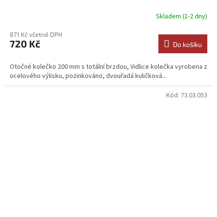
Skladem (1-2 dny)
871 Kč včetně DPH
720 Kč
Do košíku
Otočné kolečko 200 mm s totální brzdou, Vidlice kolečka vyrobena z
ocelového výlisku, pozinkováno, dvouřadá kuličková...
Kód:
73.03.053