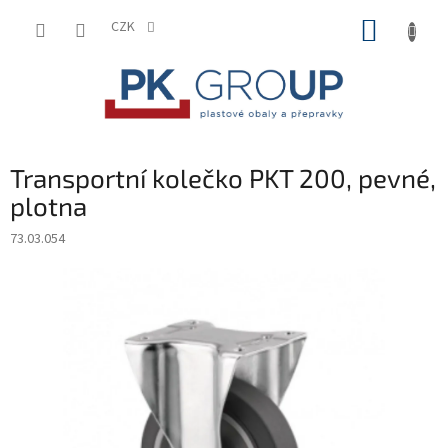
Přejít
NÁKUP
na
CZK
obsah
KOŠÍK
Transportní kolečko PKT 200, pevné,
plotna
73.03.054