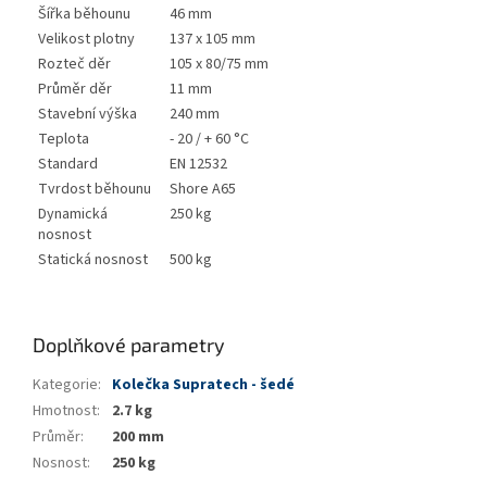
Šířka běhounu
46 mm
Velikost plotny
137 x 105 mm
Rozteč děr
105 x 80/75 mm
Průměr děr
11 mm
Stavební výška
240 mm
Teplota
- 20 / + 60 °C
Standard
EN 12532
Tvrdost běhounu
Shore A65
Dynamická
250 kg
nosnost
Statická nosnost
500 kg
Doplňkové parametry
Kategorie
:
Kolečka Supratech - šedé
Hmotnost
:
2.7 kg
Průměr
:
200 mm
Nosnost
:
250 kg