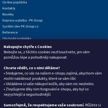
On-line poptávka
Kontakty
Novinky
Doprava a platba - PK Group
Systém slev PK Group.cz
Reference
Obchodní podmínky
Podmínky ochrany osobních údajů
Nakupujte chytře s Cookies
Reklamační protokol
Nebojte se, z těchto cookies neztloustnete, jen vám
pomůžou lépe a pohodlněji nakupovat.
Chcete vědět, co s nimi děláme?
Kontakt
• Sledujeme, co vás na našem e-shopu zajímá, abychom vám
mohli nabídnout produkty, které se vám líbí.
eshop
@
pkgroup.cz
• Ukládáme si vaše nákupní košík, aby vám nic neuteklo.
+420603331993
• Zlepšujeme díky nim fungování e-shopu, aby byl co
+420734621131
nejrychlejší a nejpohodlnější.
Samozřejmě, že respektujeme vaše soukromí.
Můžete si