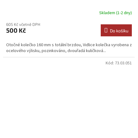
Skladem (1-2 dny)
605 Kč včetně DPH
500 Kč
Do košíku
Otočné kolečko 160 mm s totální brzdou, Vidlice kolečka vyrobena z
ocelového výlisku, pozinkováno, dvouřadá kuličková...
Kód:
73.03.051