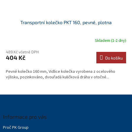
Transportní kolečko PKT 160, pevné, plotna
Skladem (1-2 dny)
489 Kč včetně DPH
404 Kč
Do košíku
Pevné kolečko 160 mm, Vidlice kolečka vyrobena z ocelového
výlisku, pozinkováno, dvouřadá kuličková dráha v otočné...
Z
á
p
a
Informace pro vás
t
Proč PK Group
í