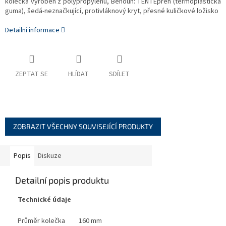
kolečka vyroben z polypropylénu, Běhoun: TENTEprén (termoplastická
guma), šedá-neznačkující, protivláknový kryt, přesné kuličkové ložisko
Detailní informace
ZEPTAT SE
HLÍDAT
SDÍLET
ZOBRAZIT VŠECHNY SOUVISEJÍCÍ PRODUKTY
Popis
Diskuze
Detailní popis produktu
Technické údaje
Průměr kolečka
160 mm