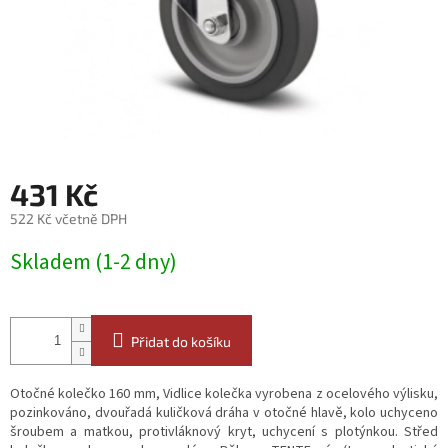
431 Kč
522 Kč včetně DPH
Měrná
Skladem (1-2 dny)
cena:
Přidat do košíku
Otočné kolečko 160 mm, Vidlice kolečka vyrobena z ocelového výlisku,
pozinkováno, dvouřadá kuličková dráha v otočné hlavě, kolo uchyceno
šroubem a matkou, protivláknový kryt, uchycení s plotýnkou. Střed