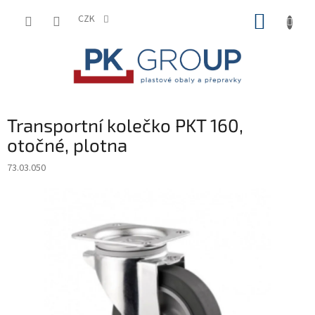
Přejít
NÁKUP
na
CZK
obsah
KOŠÍK
Transportní kolečko PKT 160,
otočné, plotna
73.03.050