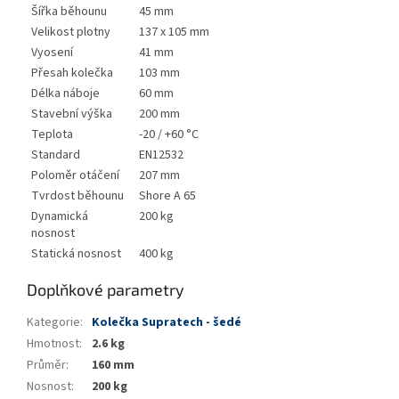
Šířka běhounu
45 mm
Velikost plotny
137 x 105 mm
Vyosení
41 mm
Přesah kolečka
103 mm
Délka náboje
60 mm
Stavební výška
200 mm
Teplota
-20 / +60 °C
Standard
EN12532
Poloměr otáčení
207 mm
Tvrdost běhounu
Shore A 65
Dynamická
200 kg
nosnost
Statická nosnost
400 kg
Doplňkové parametry
Kategorie
:
Kolečka Supratech - šedé
Hmotnost
:
2.6 kg
Průměr
:
160 mm
Nosnost
:
200 kg