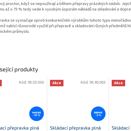
ový prostor, když se nepoužívají a během přepravy prázdných nádob. Jejich
mu až o 75 % tedy vede k vysokým úsporám nákladů na skladování a dopra
ravka se vyznačuje oproti konkurenčním výrobkům tohoto typu mimořádno
emž nabízí různorodé využití při přepravě a skladování různých předmětů h
nickém průmyslu.
sející produkty
Kód:
95.03.030
Kód:
95.40.003
Akce
Akce
445 Kč
569 Kč
–10 %
–5 %
ací přepravka plná
Skládací přepravka plná
Skládací