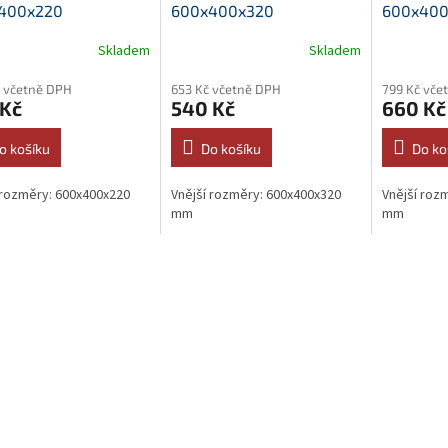
400x220
600x400x320
600x400
Skladem
Skladem
 včetně DPH
653 Kč včetně DPH
799 Kč vče
 Kč
540 Kč
660 Kč
o košíku
Do košíku
Do ko
 rozměry: 600x400x220
Vnější rozměry: 600x400x320
Vnější roz
mm
mm