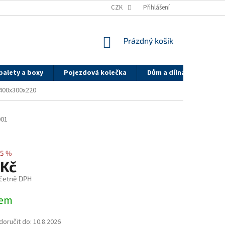
Y
DOPRAVA A PLATBA - PK GROUP
CZK
SYSTÉM SLEV PK GROUP.CZ
Přihlášení
NÁKUPNÍ
Prázdný košík
KOŠÍK
palety a boxy
Pojezdová kolečka
Dům a dílna
On-li
 400x300x220
001
5 %
 Kč
četně DPH
dem
oručit do:
10.8.2026