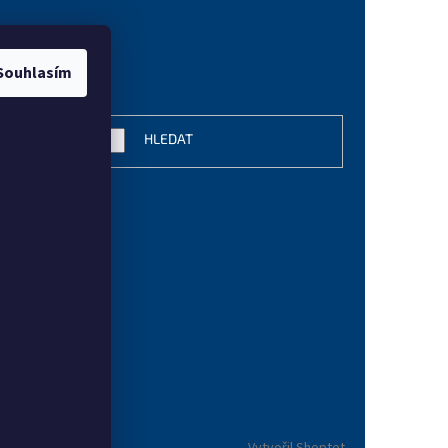
Souhlasím
vání
HLEDAT
Vytvořil Shoptet