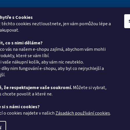
hytře s Cookies
z těchto cookies neztloustnete, jen vám pomůžou lépe a
e pro vás
Kontakt
Vyhledá
nakupovat.
oup
eshop
@
pkgroup.cz
t, co s nimi děláme?
ptávka
+420603331993
, co vás na našem e-shopu zajímá, abychom vám mohli
+420734621131
odukty, které se vám líbí.
i vaše nákupní košík, aby vám nic neuteklo.
latba - PK Group
 díky nim fungování e-shopu, aby byl co nejrychlejší a
v PK Group.cz
ší.
podmínky
, že respektujeme vaše soukromí.
Můžete si vybrat,
s chcete povolit a které ne.
chrany osobních
 si s námi cookies?
 protokol
cí o cookies najdete v našich
Zásadách používání cookies
.
í