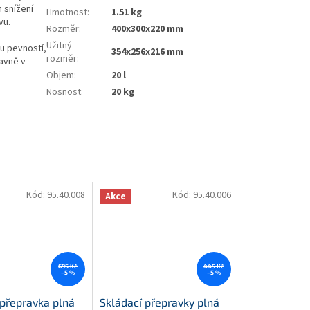
 snížení
Hmotnost
:
1.51 kg
vu.
Rozměr
:
400x300x220 mm
Užitný
u pevností,
354x256x216 mm
rozměr
:
lavně v
Objem
:
20 l
Nosnost
:
20 kg
Kód:
95.40.008
Kód:
95.40.006
Akce
695 Kč
445 Kč
–5 %
–5 %
 přepravka plná
Skládací přepravky plná