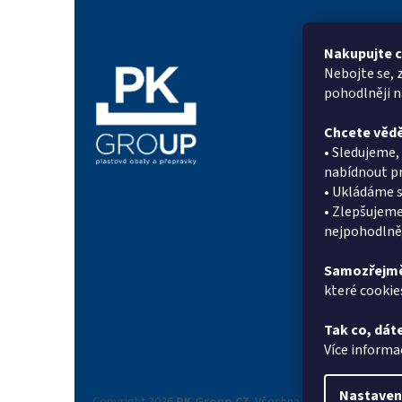
á
p
a
Nakupujte c
t
Nebojte se, 
Informac
í
pohodlněji 
Proč PK Gr
Chcete vědě
On-line po
• Sledujeme
Kontakty
nabídnout pr
Novinky
• Ukládáme s
Doprava a p
• Zlepšujeme
Systém sle
nejpohodlněj
Reference
Obchodní 
Samozřejmě
které cookie
Podmínky o
údajů
Tak co, dáte
Reklamační
Více informa
Nastaven