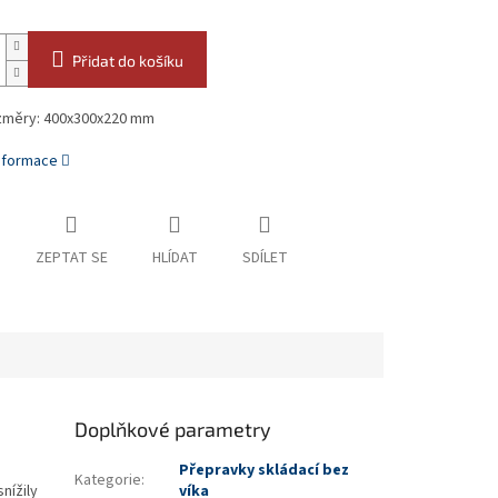
Přidat do košíku
ozměry: 400x300x220 mm
informace
ZEPTAT SE
HLÍDAT
SDÍLET
Doplňkové parametry
Přepravky skládací bez
Kategorie
:
nížily
víka