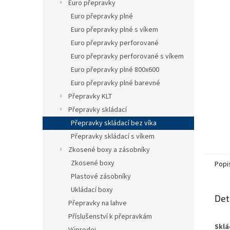
n
Euro přepravky
e
Euro přepravky plné
l
Euro přepravky plné s víkem
Euro přepravky perforované
Euro přepravky perforované s víkem
Euro přepravky plné 800x600
Euro přepravky plné barevné
Přepravky KLT
Přepravky skládací
Přepravky skládací bez víka
Přepravky skládací s víkem
Zkosené boxy a zásobníky
Zkosené boxy
Popi
Plastové zásobníky
Ukládací boxy
Det
Přepravky na lahve
Příslušenství k přepravkám
Sklá