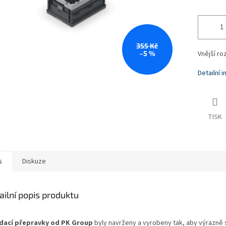
355 Kč
–5 %
Vnější r
Detailní 
TISK
s
Diskuze
ailní popis produktu
dací přepravky od PK Group
byly navrženy a vyrobeny tak, aby výrazně s