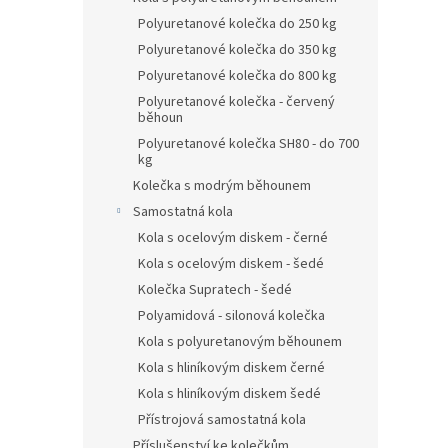
Polyuretanové kolečka do 250 kg
Polyuretanové kolečka do 350 kg
Polyuretanové kolečka do 800 kg
Polyuretanové kolečka - červený
běhoun
Polyuretanové kolečka SH80 - do 700
kg
Kolečka s modrým běhounem
Samostatná kola
Kola s ocelovým diskem - černé
Kola s ocelovým diskem - šedé
Kolečka Supratech - šedé
Polyamidová - silonová kolečka
Kola s polyuretanovým běhounem
Kola s hliníkovým diskem černé
Kola s hliníkovým diskem šedé
Přístrojová samostatná kola
Příslušenství ke kolečkům