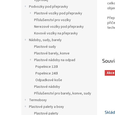
Výprodej
celk
Podvozky pod přepravky
obje
Plastové vozíky pod přepravky
Přep
Příslušenství pro vozíky
přič
Nerezové vozíky pod přepravky
tech
Kovové vozíky na přepravky
Nádoby, sudy, barely
Plastové sudy
Plastové barely, konve
Souvi
Plastové nádoby na odpad
Popelnice 120l
Akce
Popelnice 240l
Odpadkové koše
Plastové nádoby
Příslušenství pro barely, konve, sudy
Termoboxy
Plastové palety a boxy
Sklád
Plastové palety