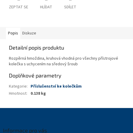
ZEPTAT SE
HLÍDAT
SDÍLET
Popis
Diskuze
Detailní popis produktu
Rozpěrná hmoždina, kruhová vhodná pro všechny přístrojové
kolečka s uchycením na sředový šroub
Doplňkové parametry
Kategorie
:
Příslušenství ke kolečkům
Hmotnost
:
0.138 kg
Z
á
p
a
Informace pro vás