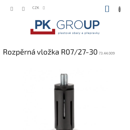
Přejít
NÁKUP
na
CZK
obsah
KOŠÍK
Rozpěrná vložka R07/27-30
73.44.009