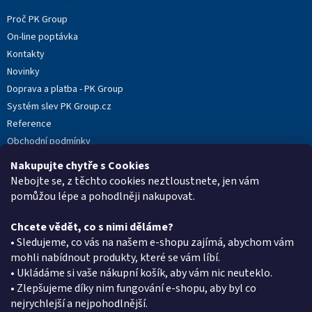
t
Proč PK Group
í
On-line poptávka
Kontakty
Novinky
Doprava a platba - PK Group
Systém slev PK Group.cz
Reference
Obchodní podmínky
Podmínky ochrany osobních údajů
Nakupujte chytře s Cookies
Reklamační protokol
Nebojte se, z těchto cookies neztloustnete, jen vám
pomůžou lépe a pohodlněji nakupovat.
Chcete vědět, co s nimi děláme?
Kontakt
• Sledujeme, co vás na našem e-shopu zajímá, abychom vám
mohli nabídnout produkty, které se vám líbí.
eshop
@
pkgroup.cz
• Ukládáme si vaše nákupní košík, aby vám nic neuteklo.
+420603331993
• Zlepšujeme díky nim fungování e-shopu, aby byl co
+420734621131
nejrychlejší a nejpohodlnější.