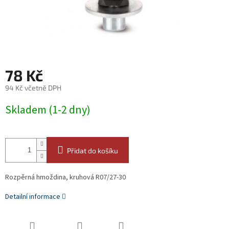
78 Kč
94 Kč včetně DPH
Měrná
Skladem (1-2 dny)
cena:
Přidat do košíku
Rozpěrná hmoždina, kruhová R07/27-30
Detailní informace