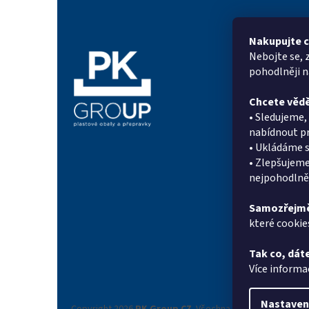
á
p
a
Nakupujte c
t
Nebojte se, 
Informac
í
pohodlněji 
Proč PK Gr
Chcete vědě
On-line po
• Sledujeme
Kontakty
nabídnout pr
Novinky
• Ukládáme s
Doprava a p
• Zlepšujeme
Systém sle
nejpohodlněj
Reference
Obchodní 
Samozřejmě
které cookie
Podmínky o
údajů
Tak co, dáte
Reklamační
Více informa
Nastaven