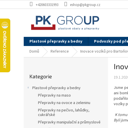
Přejít
+420603331993
eshop@pkgroup.cz
na
obsah
Plastové přepravky a bedny
Podvozky pod př
Domů
Reference
Inovace vozíků pro Bartoňov
P
Inov
o
Přeskočit
s
Kategorie
kategorie
19.1.202
t
r
Jsme pek
Plastové přepravky a bedny
a
ani bom
Přepravky na maso
n
podařilo
Přepravky na ovoce a zeleninu
n
vozíky 
í
Přepravky na pečivo, lahůdky,
K tomu 
cukrářské
p
Byli jsm
Přepravky manipulační a průmyslové
a