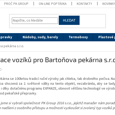
PROČ PK GROUP
ON-LINE POPTÁVKA
KONTAKTY
NOVINK
HLEDAT
epravky
Nádoby, sudy, barely
Termoboxy
Plastové 
a pekárna s.r.o.
ace vozíků pro Bartoňova pekárna s.r.
0
árna se 100letou tradicí ruční výroby jak chleba, tak drobného pečiva. Naš
ba shozená za 2. světové války na tento objekt, nezabránila, aby se ta
 i díky dotačnímu programu EXPANZE, obnovit většinu technologií ve výrob
pod pekařské přepravky.
jsme si vybrali společnost PK Group 2016 s.r.o., jejichž manažer nám pora
e nadšeni z osobního přístupu a možnosti vyzkoušet si zvolený typ vozíků 