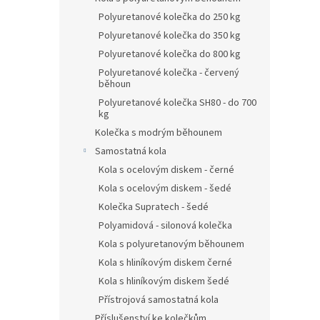
Polyuretanové kolečka do 250 kg
Polyuretanové kolečka do 350 kg
Polyuretanové kolečka do 800 kg
Polyuretanové kolečka - červený
běhoun
Polyuretanové kolečka SH80 - do 700
kg
Kolečka s modrým běhounem
Samostatná kola
Kola s ocelovým diskem - černé
Kola s ocelovým diskem - šedé
Kolečka Supratech - šedé
Polyamidová - silonová kolečka
Kola s polyuretanovým běhounem
Kola s hliníkovým diskem černé
Kola s hliníkovým diskem šedé
Přístrojová samostatná kola
Příslušenství ke kolečkům