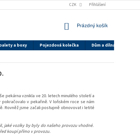
Y
DOPRAVA A PLATBA - PK GROUP
CZK
SYSTÉM SLEV PK GROUP.CZ
Přihlášení
NÁKUPNÍ
Prázdný košík
KOŠÍK
palety a boxy
Pojezdová kolečka
Dům a dílna
On-li
o.
e pekárna vznikla ve 20. letech minulého století a
dy pokračovalo v pekařině. V loňském roce se nám
ě. Rovněž jsme začali postupně obnovovat i letité
dil, jaké vozíky by byly do našeho provozu vhodné.
před koupí přímo v provozu.