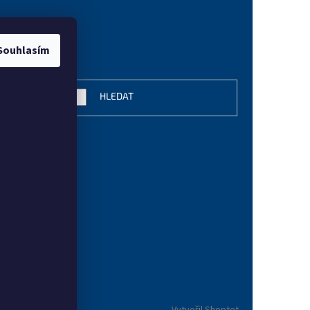
Souhlasím
vání
HLEDAT
Vytvořil Shoptet