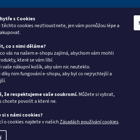
hytře s Cookies
z těchto cookies neztloustnete, jen vám pomůžou lépe a
e pro vás
Kontakt
Vyhledá
nakupovat.
oup
eshop
@
pkgroup.cz
t, co s nimi děláme?
ptávka
+420603331993
, co vás na našem e-shopu zajímá, abychom vám mohli
+420734621131
odukty, které se vám líbí.
i vaše nákupní košík, aby vám nic neuteklo.
latba - PK Group
 díky nim fungování e-shopu, aby byl co nejrychlejší a
v PK Group.cz
ší.
podmínky
, že respektujeme vaše soukromí.
Můžete si vybrat,
s chcete povolit a které ne.
chrany osobních
 si s námi cookies?
 protokol
cí o cookies najdete v našich
Zásadách používání cookies
.
í