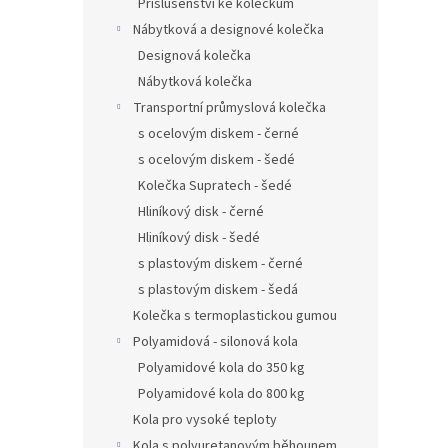
Příslušenství ke kolečkům
Nábytková a designové kolečka
Designová kolečka
Nábytková kolečka
Transportní průmyslová kolečka
s ocelovým diskem - černé
s ocelovým diskem - šedé
Kolečka Supratech - šedé
Hliníkový disk - černé
Hliníkový disk - šedé
s plastovým diskem - černé
s plastovým diskem - šedá
Kolečka s termoplastickou gumou
Polyamidová - silonová kola
Polyamidové kola do 350 kg
Polyamidové kola do 800 kg
Kola pro vysoké teploty
Kola s polyuretanovým běhounem