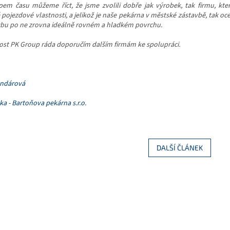
pem času můžeme říct, že jsme zvolili dobře jak výrobek, tak firmu, k
pojezdové vlastnosti, a jelikož je naše pekárna v městské zástavbě, tak 
ybu po ne zrovna ideálně rovném a hladkém povrchu.
ost PK Group ráda doporučím dalším firmám ke spolupráci.
undárová
ka - Bartoňova pekárna s.r.o.
DALŠÍ ČLÁNEK