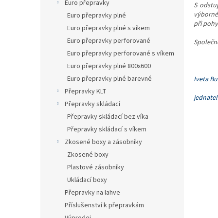
n
Euro přepravky
S odstu
e
výborné 
Euro přepravky plné
l
při poh
Euro přepravky plné s víkem
Euro přepravky perforované
Společn
Euro přepravky perforované s víkem
Euro přepravky plné 800x600
Euro přepravky plné barevné
Iveta B
Přepravky KLT
jednatel
Přepravky skládací
Přepravky skládací bez víka
Přepravky skládací s víkem
Zkosené boxy a zásobníky
Zkosené boxy
Plastové zásobníky
Ukládací boxy
Přepravky na lahve
Příslušenství k přepravkám