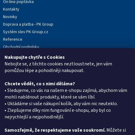
On-line poptávka
Kontakty
Novinky
Doprava a platba - PK Group
Systém slev PK Group.cz
Reference
Obchodní podmínky
Podmínky ochrany osobních údajů
Nakupujte chytře s Cookies
Reklamační protokol
Nebojte se, z těchto cookies neztloustnete, jen vám
pomůžou lépe a pohodlněji nakupovat.
Chcete vědět, co s nimi děláme?
Kontakt
• Sledujeme, co vás na našem e-shopu zajímá, abychom vám
mohli nabídnout produkty, které se vám líbí.
eshop
@
pkgroup.cz
• Ukládáme si vaše nákupní košík, aby vám nic neuteklo.
+420603331993
• Zlepšujeme díky nim fungování e-shopu, aby byl co
+420734621131
nejrychlejší a nejpohodlnější.
Samozřejmě, že respektujeme vaše soukromí.
Můžete si