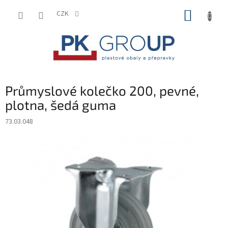
Přejít
NÁKUP
na
CZK
obsah
KOŠÍK
Průmyslové kolečko 200, pevné,
plotna, šedá guma
73.03.048