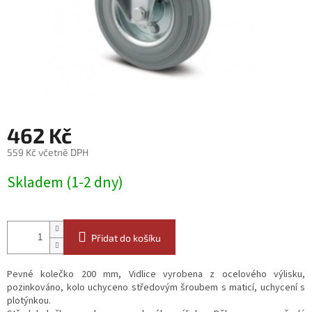
462 Kč
559 Kč včetně DPH
Měrná
Skladem (1-2 dny)
cena:
Přidat do košíku
Pevné kolečko 200 mm, Vidlice vyrobena z ocelového výlisku,
pozinkováno, kolo uchyceno středovým šroubem s maticí, uchycení s
plotýnkou.