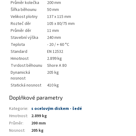
Průměr kolečka
200 mm
Šířka běhounu
50 mm
Velikost plotny
137 x 115 mm
Rozteč děr
105 x 80/75 mm
Průměr děr
11 mm
Stavební výška
240 mm
Teplota
- 20 / + 60 °C
Standard
EN 12532
Hmotnost
2.899 kg
Tvrdost běhounu
Shore A 80
Dynamická
205 kg
nosnost
Statická nosnost
410 kg
Doplňkové parametry
Kategorie
:
s ocelovým diskem - šedé
Hmotnost
:
2.899 kg
Průměr
:
200 mm
Nosnost
:
205 kg