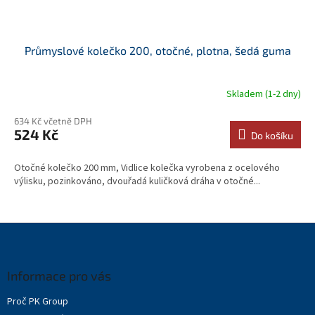
Průmyslové kolečko 200, otočné, plotna, šedá guma
Skladem (1-2 dny)
634 Kč včetně DPH
524 Kč
Do košíku
Otočné kolečko 200 mm, Vidlice kolečka vyrobena z ocelového
výlisku, pozinkováno, dvouřadá kuličková dráha v otočné...
Z
á
p
a
Informace pro vás
t
Proč PK Group
í