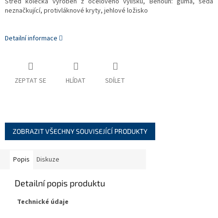
Střed kolečka vyroben z ocelového výlisku, Běhoun: guma, šedá
neznačkující, protivláknové kryty, jehlové ložisko
Detailní informace
ZEPTAT SE
HLÍDAT
SDÍLET
ZOBRAZIT VŠECHNY SOUVISEJÍCÍ PRODUKTY
Popis
Diskuze
Detailní popis produktu
Technické údaje