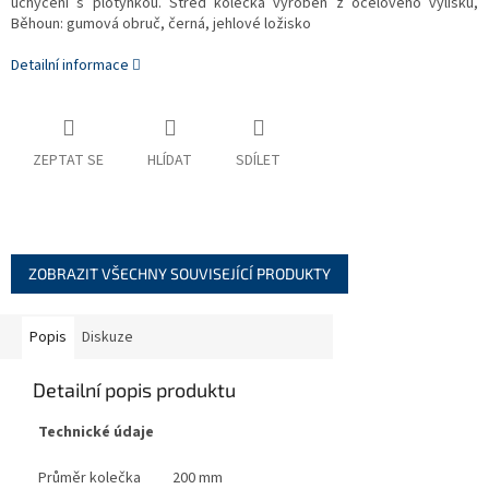
uchycení s plotýnkou. Střed kolečka vyroben z ocelového výlisku,
Běhoun: gumová obruč, černá, jehlové ložisko
Detailní informace
ZEPTAT SE
HLÍDAT
SDÍLET
ZOBRAZIT VŠECHNY SOUVISEJÍCÍ PRODUKTY
Popis
Diskuze
Detailní popis produktu
Technické údaje
Průměr kolečka
200 mm