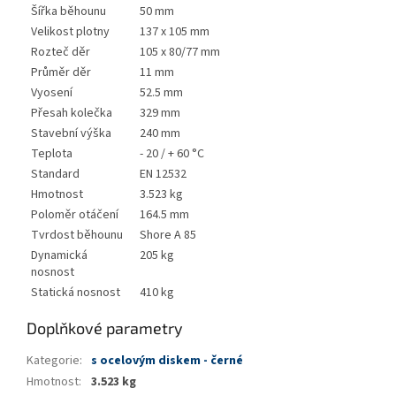
Šířka běhounu
50 mm
Velikost plotny
137 x 105 mm
Rozteč děr
105 x 80/77 mm
Průměr děr
11 mm
Vyosení
52.5 mm
Přesah kolečka
329 mm
Stavební výška
240 mm
Teplota
- 20 / + 60 °C
Standard
EN 12532
Hmotnost
3.523 kg
Poloměr otáčení
164.5 mm
Tvrdost běhounu
Shore A 85
Dynamická
205 kg
nosnost
Statická nosnost
410 kg
Doplňkové parametry
Kategorie
:
s ocelovým diskem - černé
Hmotnost
:
3.523 kg