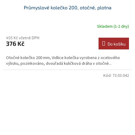
Průmyslové kolečko 200, otočné, plotna
Skladem (1-2 dny)
455 Kč včetně DPH
376 Kč
Do košíku
Otočné kolečko 200 mm, Vidlice kolečka vyrobena z ocelového
výlisku, pozinkováno, dvouřadá kuličková dráha v otočné...
Kód:
73.03.042