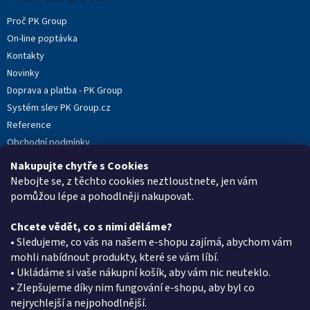
t
Proč PK Group
í
On-line poptávka
Kontakty
Novinky
Doprava a platba - PK Group
Systém slev PK Group.cz
Reference
Obchodní podmínky
Podmínky ochrany osobních údajů
Nakupujte chytře s Cookies
Reklamační protokol
Nebojte se, z těchto cookies neztloustnete, jen vám
pomůžou lépe a pohodlněji nakupovat.
Chcete vědět, co s nimi děláme?
Kontakt
• Sledujeme, co vás na našem e-shopu zajímá, abychom vám
mohli nabídnout produkty, které se vám líbí.
eshop
@
pkgroup.cz
• Ukládáme si vaše nákupní košík, aby vám nic neuteklo.
+420603331993
• Zlepšujeme díky nim fungování e-shopu, aby byl co
+420734621131
nejrychlejší a nejpohodlnější.