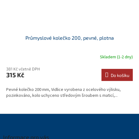
Průmyslové kolečko 200, pevné, plotna
Skladem (1-2 dny)
381 Kč včetně DPH
315 Kč
Do košíku
Pevné kolečko 200 mm, Vidlice vyrobena z ocelového výlisku,
pozinkováno, kolo uchyceno středovým šroubem s maticí,...
Z
á
p
a
Informace pro vás