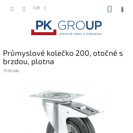
Přejít
NÁKUP
na
CZK
obsah
KOŠÍK
Průmyslové kolečko 200, otočné s
brzdou, plotna
73.03.041