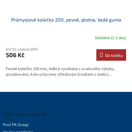
Průmyslové kolečko 200, pevné, plotna, šedá guma
Skladem (1-2 dny)
612 Kč včetně DPH
506 Kč
Do košíku
Pevné kolečko 200 mm, Vidlice vyrobena z ocelového výlisku,
pozinkováno, kolo uchyceno středovým šroubem s maticí,...
Z
á
p
a
Informace pro vás
t
Proč PK Group
í