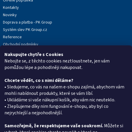
On-line poptávka
Kontakty
Novinky
Doprava a platba - PK Group
Systém slev PK Group.cz
Reference
Obchodní podmínky
Podmínky ochrany osobních údajů
Nakupujte chytře s Cookies
Reklamační protokol
Nebojte se, z těchto cookies neztloustnete, jen vám
pomůžou lépe a pohodlněji nakupovat.
Chcete vědět, co s nimi děláme?
Kontakt
• Sledujeme, co vás na našem e-shopu zajímá, abychom vám
mohli nabídnout produkty, které se vám líbí.
eshop
@
pkgroup.cz
• Ukládáme si vaše nákupní košík, aby vám nic neuteklo.
+420603331993
• Zlepšujeme díky nim fungování e-shopu, aby byl co
+420734621131
nejrychlejší a nejpohodlnější.
Samozřejmě, že respektujeme vaše soukromí.
Můžete si