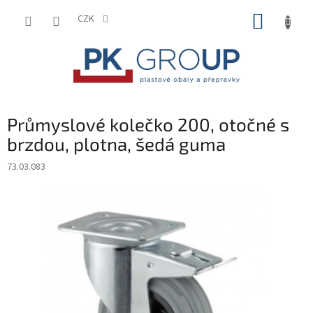
Přejít
NÁKUP
na
CZK
obsah
KOŠÍK
Průmyslové kolečko 200, otočné s
brzdou, plotna, šedá guma
73.03.083