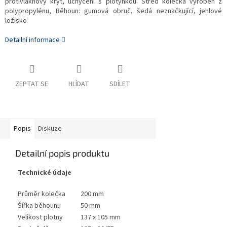
protivláknový kryt, uchycení s plotýnkou. Střed kolečka vyroben z
polypropylénu, Běhoun: gumová obruč, šedá neznačkující, jehlové
ložisko
Detailní informace
ZEPTAT SE
HLÍDAT
SDÍLET
Popis
Diskuze
Detailní popis produktu
Technické údaje
Průměr kolečka
200 mm
Šířka běhounu
50 mm
Velikost plotny
137 x 105 mm