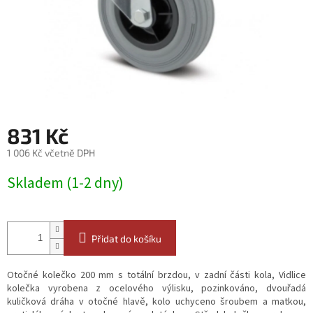
831 Kč
1 006 Kč včetně DPH
Měrná
Skladem (1-2 dny)
cena:
Přidat do košíku
Otočné kolečko 200 mm s totální brzdou, v zadní části kola, Vidlice
kolečka vyrobena z ocelového výlisku, pozinkováno, dvouřadá
kuličková dráha v otočné hlavě, kolo uchyceno šroubem a matkou,