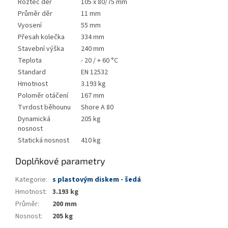
Rozteč děr
105 x 80/75 mm
Průměr děr
11 mm
Vyosení
55 mm
Přesah kolečka
334 mm
Stavební výška
240 mm
Teplota
- 20 / + 60 °C
Standard
EN 12532
Hmotnost
3.193 kg
Poloměr otáčení
167 mm
Tvrdost běhounu
Shore A 80
Dynamická
205 kg
nosnost
Statická nosnost
410 kg
Doplňkové parametry
Kategorie
:
s plastovým diskem - šedá
Hmotnost
:
3.193 kg
Průměr
:
200 mm
Nosnost
:
205 kg