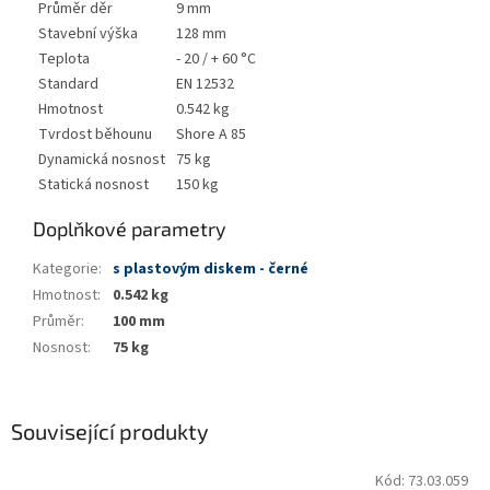
Průměr děr
9 mm
Stavební výška
128 mm
Teplota
- 20 / + 60 °C
Standard
EN 12532
Hmotnost
0.542 kg
Tvrdost běhounu
Shore A 85
Dynamická nosnost
75 kg
Statická nosnost
150 kg
Doplňkové parametry
Kategorie
:
s plastovým diskem - černé
Hmotnost
:
0.542 kg
Průměr
:
100 mm
Nosnost
:
75 kg
Související produkty
Kód:
73.03.059