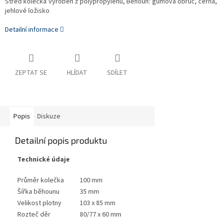
Střed kolečka vyroben z polypropylénu, Běhoun: gumová obruč, černá,
jehlové ložisko
Detailní informace
ZEPTAT SE
HLÍDAT
SDÍLET
Popis
Diskuze
Detailní popis produktu
Technické údaje
Průměr kolečka
100 mm
Šířka běhounu
35 mm
Velikost plotny
103 x 85 mm
Rozteč děr
80/77 x 60 mm