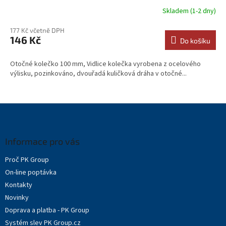
Skladem (1-2 dny)
177 Kč včetně DPH
146 Kč
Do košíku
Otočné kolečko 100 mm, Vidlice kolečka vyrobena z ocelového
výlisku, pozinkováno, dvouřadá kuličková dráha v otočné...
Z
á
p
a
Informace pro vás
t
Proč PK Group
í
On-line poptávka
Kontakty
Novinky
Doprava a platba - PK Group
Systém slev PK Group.cz