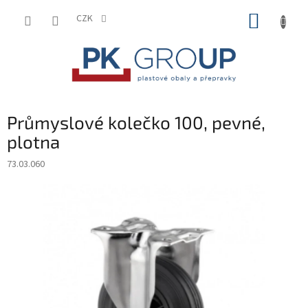
Přejít
NÁKUP
na
CZK
obsah
KOŠÍK
Průmyslové kolečko 100, pevné,
plotna
73.03.060