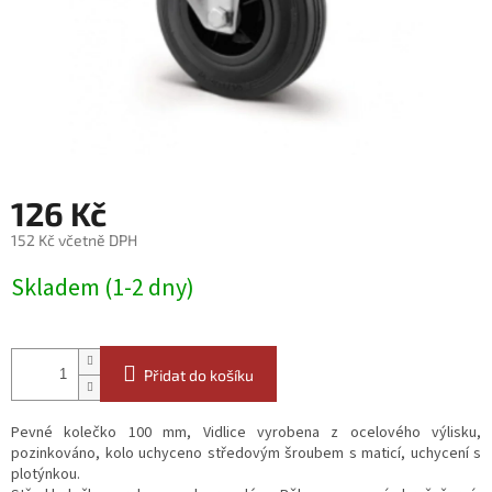
126 Kč
152 Kč včetně DPH
Měrná
Skladem (1-2 dny)
cena:
Přidat do košíku
Pevné kolečko 100 mm, Vidlice vyrobena z ocelového výlisku,
pozinkováno, kolo uchyceno středovým šroubem s maticí, uchycení s
plotýnkou.