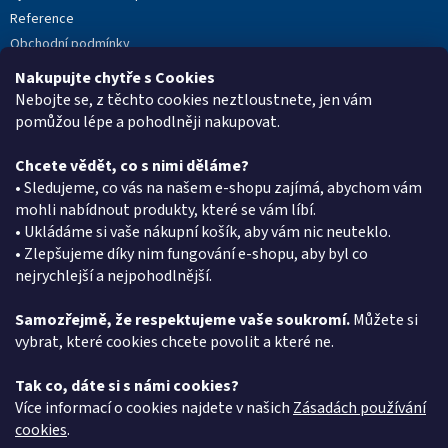
Reference
Obchodní podmínky
Podmínky ochrany osobních údajů
Nakupujte chytře s Cookies
Reklamační protokol
Nebojte se, z těchto cookies neztloustnete, jen vám
pomůžou lépe a pohodlněji nakupovat.
Chcete vědět, co s nimi děláme?
Kontakt
• Sledujeme, co vás na našem e-shopu zajímá, abychom vám
mohli nabídnout produkty, které se vám líbí.
eshop
@
pkgroup.cz
• Ukládáme si vaše nákupní košík, aby vám nic neuteklo.
+420603331993
• Zlepšujeme díky nim fungování e-shopu, aby byl co
+420734621131
nejrychlejší a nejpohodlnější.
Samozřejmě, že respektujeme vaše soukromí.
Můžete si
vybrat, které cookies chcete povolit a které ne.
Vyhledávání
Tak co, dáte si s námi cookies?
HLEDAT
Více informací o cookies najdete v našich
Zásadách používání
cookies
.