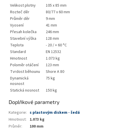
Velikost plotny
105 x 85 mm
Rozteč děr
80/77 x 60 mm
Průměr děr
9 mm
Vyosení
41 mm
Přesah kolečka
246 mm
Stavební výška
128 mm
Teplota
- 20 / + 60 °C
Standard
EN 12532
Hmotnost
1.073 kg
Poloměr otáčení
123 mm
Tvrdost běhounu
Shore A 80
Dynamická
75 kg
nosnost
Statická nosnost
150 kg
Doplňkové parametry
Kategorie
:
s plastovým diskem - šedá
Hmotnost
:
1.073 kg
Průměr
:
100 mm