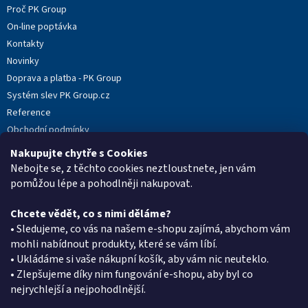
Proč PK Group
í
On-line poptávka
Kontakty
Novinky
Doprava a platba - PK Group
Systém slev PK Group.cz
Reference
Obchodní podmínky
Podmínky ochrany osobních údajů
Nakupujte chytře s Cookies
Reklamační protokol
Nebojte se, z těchto cookies neztloustnete, jen vám
pomůžou lépe a pohodlněji nakupovat.
Chcete vědět, co s nimi děláme?
Kontakt
• Sledujeme, co vás na našem e-shopu zajímá, abychom vám
mohli nabídnout produkty, které se vám líbí.
eshop
@
pkgroup.cz
• Ukládáme si vaše nákupní košík, aby vám nic neuteklo.
+420603331993
• Zlepšujeme díky nim fungování e-shopu, aby byl co
+420734621131
nejrychlejší a nejpohodlnější.