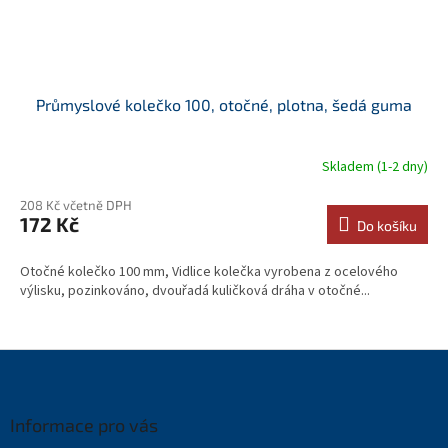
Průmyslové kolečko 100, otočné, plotna, šedá guma
Skladem (1-2 dny)
208 Kč včetně DPH
172 Kč
Do košíku
Otočné kolečko 100 mm, Vidlice kolečka vyrobena z ocelového
výlisku, pozinkováno, dvouřadá kuličková dráha v otočné...
Z
á
p
a
Informace pro vás
t