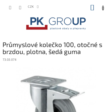
Přejít
NÁKUP
na
CZK
obsah
KOŠÍK
Průmyslové kolečko 100, otočné s
brzdou, plotna, šedá guma
73.03.074