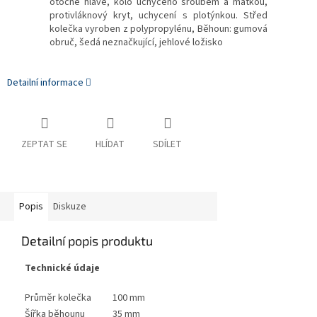
otočné hlavě, kolo uchyceno šroubem a matkou,
protivláknový kryt, uchycení s plotýnkou. Střed
kolečka vyroben z polypropylénu, Běhoun: gumová
obruč, šedá neznačkující, jehlové ložisko
Detailní informace
ZEPTAT SE
HLÍDAT
SDÍLET
Popis
Diskuze
Detailní popis produktu
Technické údaje
Průměr kolečka
100 mm
Šířka běhounu
35 mm