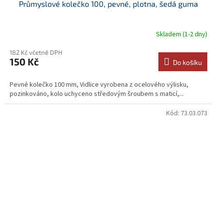
Průmyslové kolečko 100, pevné, plotna, šedá guma
Skladem (1-2 dny)
182 Kč včetně DPH
150 Kč
Do košíku
Pevné kolečko 100 mm, Vidlice vyrobena z ocelového výlisku,
pozinkováno, kolo uchyceno středovým šroubem s maticí,...
Kód:
73.03.073