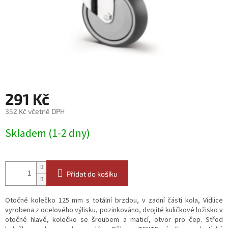
291 Kč
352 Kč včetně DPH
Měrná
Skladem (1-2 dny)
cena:
Přidat do košíku
Otočné kolečko 125 mm s totální brzdou, v zadní části kola, Vidlice
vyrobena z ocelového výlisku, pozinkováno, dvojité kuličkové ložisko v
otočné hlavě, kolečko se šroubem a maticí, otvor pro čep. Střed