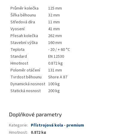
Průměr kolečka
125 mm
Šířka běhounu
32 mm
Středová díra
11 mm
Vyosení
41 mm
Přesah kolečka
262 mm
Stavební výška
160 mm
Teplota
- 20 / + 60 °C
Standard
EN 12530
Hmotnost
0.872 kg
Poloměr otáčení
131 mm
Tvrdost běhounu
Shore A 87
Dynamická nosnost
100 kg
Statická nosnost
200 kg
Doplňkové parametry
Kategorie
:
Přístrojová kola - premium
Hmotnost
:
0.872 kg