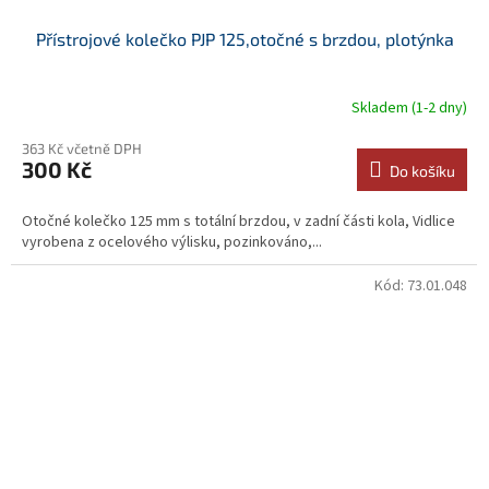
Přístrojové kolečko PJP 125,otočné s brzdou, plotýnka
Skladem (1-2 dny)
363 Kč včetně DPH
300 Kč
Do košíku
Otočné kolečko 125 mm s totální brzdou, v zadní části kola, Vidlice
vyrobena z ocelového výlisku, pozinkováno,...
Kód:
73.01.048