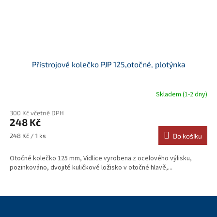
Přístrojové kolečko PJP 125,otočné, plotýnka
Skladem (1-2 dny)
300 Kč včetně DPH
248 Kč
Měrná
248 Kč / 1 ks
Do košíku
cena:
Otočné kolečko 125 mm, Vidlice vyrobena z ocelového výlisku,
pozinkováno, dvojité kuličkové ložisko v otočné hlavě,...
Z
á