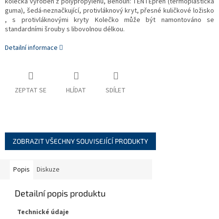
kolečka vyroben z polypropylénu, Běhoun: TENTEprén (termoplastická
guma), šedá-neznačkující, protivláknový kryt, přesné kuličkové ložisko
, s protivláknovými kryty Kolečko může být namontováno se
standardními šrouby s libovolnou délkou.
Detailní informace
ZEPTAT SE
HLÍDAT
SDÍLET
ZOBRAZIT VŠECHNY SOUVISEJÍCÍ PRODUKTY
Popis
Diskuze
Detailní popis produktu
Technické údaje