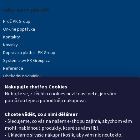
p
a
Informace pro vás
t
Proč PK Group
í
On-line poptávka
Kontakty
Novinky
Doprava a platba - PK Group
Systém slev PK Group.cz
Reference
Obchodní podmínky
Podmínky ochrany osobních údajů
Nakupujte chytře s Cookies
Reklamační protokol
Nebojte se, z těchto cookies neztloustnete, jen vám
pomůžou lépe a pohodlněji nakupovat.
Chcete vědět, co s nimi děláme?
Kontakt
• Sledujeme, co vás na našem e-shopu zajímá, abychom vám
mohli nabídnout produkty, které se vám líbí.
eshop
@
pkgroup.cz
• Ukládáme si vaše nákupní košík, aby vám nic neuteklo.
+420603331993