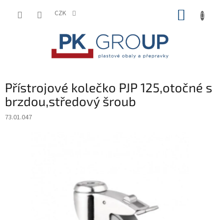
Přejít
NÁKUP
na
CZK
obsah
KOŠÍK
Přístrojové kolečko PJP 125,otočné s
brzdou,středový šroub
73.01.047