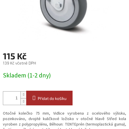
115 Kč
139 Kč včetně DPH
Měrná
Skladem (1-2 dny)
cena:
Přidat do košíku
Otočné kolečko 75 mm, Vidlice vyrobena z ocelového výlisku,
pozinkováno, dvojité kuličkové ložisko v otočné hlavě Střed kola
vyroben z polypropylénu, Běhoun: TENTEprén (termoplastická guma),