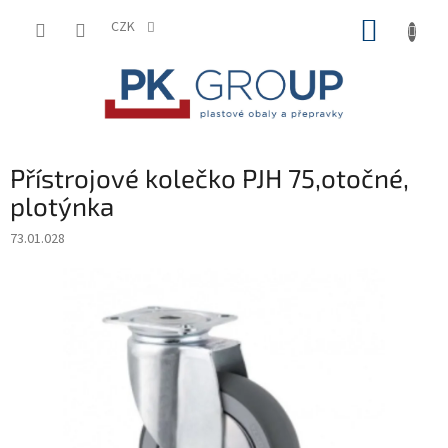
Přejít
NÁKUP
na
CZK
obsah
KOŠÍK
Přístrojové kolečko PJH 75,otočné,
plotýnka
73.01.028