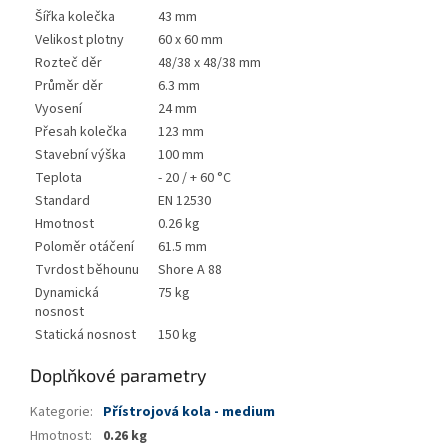
Šířka kolečka
43 mm
Velikost plotny
60 x 60 mm
Rozteč děr
48/38 x 48/38 mm
Průměr děr
6.3 mm
Vyosení
24 mm
Přesah kolečka
123 mm
Stavební výška
100 mm
Teplota
- 20 / + 60 °C
Standard
EN 12530
Hmotnost
0.26 kg
Poloměr otáčení
61.5 mm
Tvrdost běhounu
Shore A 88
Dynamická
75 kg
nosnost
Statická nosnost
150 kg
Doplňkové parametry
Kategorie
:
Přístrojová kola - medium
Hmotnost
:
0.26 kg