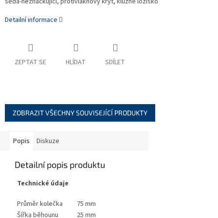
šedá-neznačkující, protivláknový kryt, kluzné ložisko
Detailní informace
ZEPTAT SE
HLÍDAT
SDÍLET
ZOBRAZIT VŠECHNY SOUVISEJÍCÍ PRODUKTY
Popis
Diskuze
Detailní popis produktu
Technické údaje
Průměr kolečka
75 mm
Šířka běhounu
25 mm