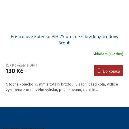
Přístrojové kolečko PJH 75,otočné s brzdou,středový
šroub
Skladem (1-2 dny)
157 Kč včetně DPH
130 Kč
Do košíku
Otočné kolečko 75 mm s totální brzdou, v zadní části kola, Vidlice
vyrobena z ocelového výlisku, pozinkováno, dvojité...
Z
á
p
a
Informace pro vás