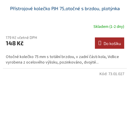
Přístrojové kolečko PJH 75,otočné s brzdou, plotýnka
Skladem (1-2 dny)
179 Kč včetně DPH
148 Kč
Do košíku
Otočné kolečko 75 mm s totální brzdou, v zadní části kola, Vidlice
vyrobena z ocelového výlisku, pozinkováno, dvojité...
Kód:
73.01.027