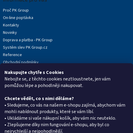
t
Proč PK Group
í
On-line poptávka
Kontakty
Novinky
Doprava a platba - PK Group
Systém slev PK Group.cz
Reference
Obchodní podmínky
Podmínky ochrany osobních údajů
Nakupujte chytře s Cookies
Reklamační protokol
Nebojte se, z těchto cookies neztloustnete, jen vám
pomůžou lépe a pohodlněji nakupovat.
Chcete vědět, co s nimi děláme?
Kontakt
• Sledujeme, co vás na našem e-shopu zajímá, abychom vám
mohli nabídnout produkty, které se vám líbí.
eshop
@
pkgroup.cz
• Ukládáme si vaše nákupní košík, aby vám nic neuteklo.
+420603331993
• Zlepšujeme díky nim fungování e-shopu, aby byl co
+420734621131
nejrychlejší a nejpohodlnější.