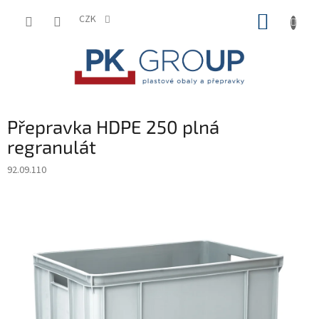
Přejít
NÁKUP
na
CZK
obsah
KOŠÍK
Přepravka HDPE 250 plná
regranulát
92.09.110