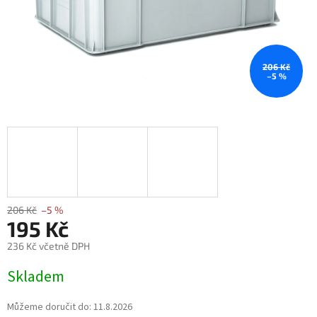
206 Kč
–5 %
206 Kč
–5 %
195 Kč
236 Kč včetně DPH
Měrná
Skladem
cena:
Můžeme doručit do:
11.8.2026