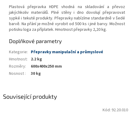
Plastová přepravka HDPE vhodná na skladování a převoz
jakýchkoliv materiálů. Plné stěny i dno dovolují přepravovat
sypké i tekuté produkty. Přepravky nabízíme standardně v šedé
barvě. Na přání je možné vyrobit od 500 ks i jiné barvy. Možnost
potisku loga za příplatek. Hmotnost přepravky 2,20 kg.
Doplňkové parametry
Kategorie
:
Přepravky manipulační a průmyslové
Hmotnost
:
2.2 kg
Rozměry
:
600x400x250 mm
Nosnost
:
30 kg
Související produkty
Kód:
92.20.010