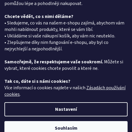
pomůžou lépe a pohodlněji nakupovat.
Chcete vědět, co s nimi děláme?
Kontakt
• Sledujeme, co vás na našem e-shopu zajímá, abychom vám
mohli nabídnout produkty, které se vám líbí.
eshop
@
pkgroup.cz
• Ukládáme si vaše nákupní košík, aby vám nic neuteklo.
+420603331993
• Zlepšujeme díky nim fungování e-shopu, aby byl co
+420734621131
nejrychlejší a nejpohodlnější.
Samozřejmě, že respektujeme vaše soukromí.
Můžete si
vybrat, které cookies chcete povolit a které ne.
Vyhledávání
Tak co, dáte si s námi cookies?
HLEDAT
Více informací o cookies najdete v našich
Zásadách používání
cookies
.
Nastavení
Vytvořil Shoptet
Souhlasím
Copyright 2026
PK Group CZ
. Všechna práva vyhrazena.