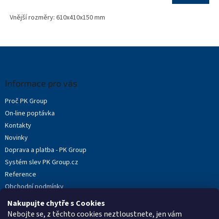
Vnější rozměry: 610x410x150 mm
Z
á
p
a
Informace pro vás
t
Proč PK Group
í
On-line poptávka
Kontakty
Novinky
Doprava a platba - PK Group
Systém slev PK Group.cz
Reference
Obchodní podmínky
Podmínky ochrany osobních údajů
Nakupujte chytře s Cookies
Reklamační protokol
Nebojte se, z těchto cookies neztloustnete, jen vám