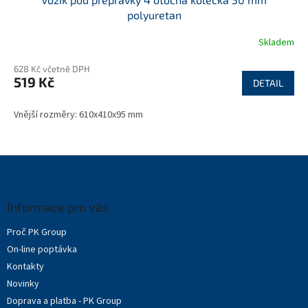
polyuretan
Skladem
628 Kč včetně DPH
519 Kč
DETAIL
Vnější rozměry: 610x410x95 mm
Z
á
p
a
Informace pro vás
t
Proč PK Group
í
On-line poptávka
Kontakty
Novinky
Doprava a platba - PK Group