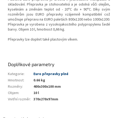
skladování. Přepravka je stohovatelná a je odolná vůči olejům,
kyselinám a změnám teplot od - 20°C do + 90°C. Díky svým
rozměrům jsou EURO přepravky vzájemně kompatibilní což
umožnuje přepravu na EURO paletách 800x1200 nebo 1000x1200.
Přepravka je vyrobena z vysokojakostního polypropylenu šedé
barvy. Objem 10 l, hmotnost 0,66 kg.
Přepravky lze doplnit také plastovým víkem.
Doplňkové parametry
Kategorie
:
Euro přepravky plné
Hmotnost
:
0.66 kg
Rozměry
:
400x300x100 mm
Objem
:
10 l
Vnitřní rozměr
:
370x270x97mm