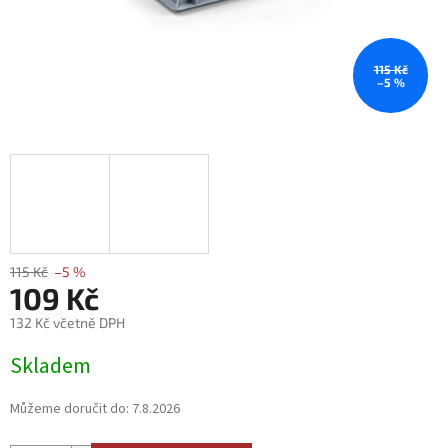
115 Kč
–5 %
115 Kč
–5 %
109 Kč
132 Kč včetně DPH
Měrná
Skladem
cena:
Můžeme doručit do:
7.8.2026