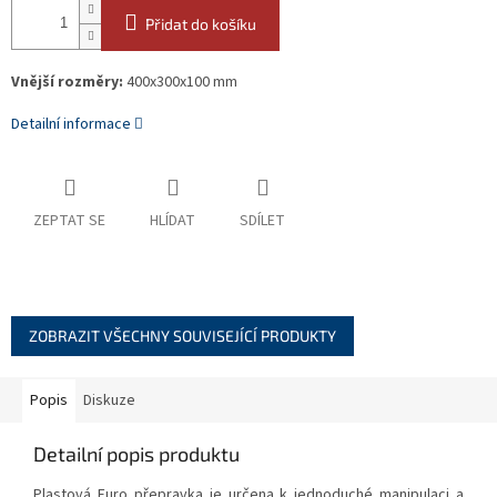
Přidat do košíku
Vnější rozměry:
400x300x100 mm
Detailní informace
ZEPTAT SE
HLÍDAT
SDÍLET
ZOBRAZIT VŠECHNY SOUVISEJÍCÍ PRODUKTY
Popis
Diskuze
Detailní popis produktu
Plastová Euro přepravka je určena k jednoduché manipulaci a