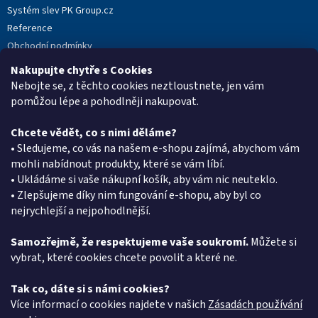
Systém slev PK Group.cz
Reference
Obchodní podmínky
Podmínky ochrany osobních údajů
Nakupujte chytře s Cookies
Reklamační protokol
Nebojte se, z těchto cookies neztloustnete, jen vám
pomůžou lépe a pohodlněji nakupovat.
Chcete vědět, co s nimi děláme?
Kontakt
• Sledujeme, co vás na našem e-shopu zajímá, abychom vám
mohli nabídnout produkty, které se vám líbí.
eshop
@
pkgroup.cz
• Ukládáme si vaše nákupní košík, aby vám nic neuteklo.
+420603331993
• Zlepšujeme díky nim fungování e-shopu, aby byl co
+420734621131
nejrychlejší a nejpohodlnější.
Samozřejmě, že respektujeme vaše soukromí.
Můžete si
vybrat, které cookies chcete povolit a které ne.
Vyhledávání
Tak co, dáte si s námi cookies?
HLEDAT
Více informací o cookies najdete v našich
Zásadách používání