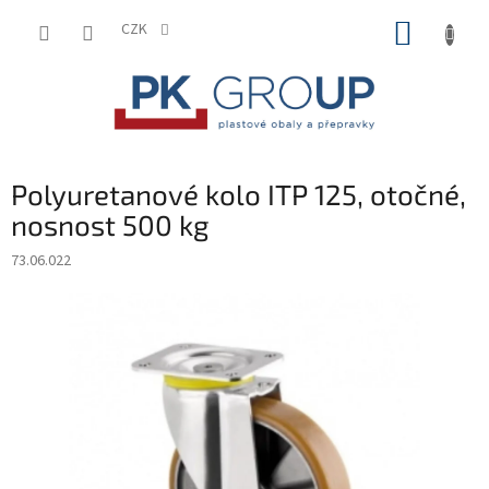
Přejít
NÁKUP
na
CZK
obsah
KOŠÍK
Polyuretanové kolo ITP 125, otočné,
nosnost 500 kg
73.06.022