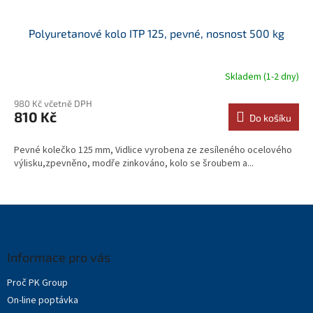
Polyuretanové kolo ITP 125, pevné, nosnost 500 kg
Skladem (1-2 dny)
980 Kč včetně DPH
810 Kč
Do košíku
Pevné kolečko 125 mm, Vidlice vyrobena ze zesíleného ocelového
výlisku,zpevněno, modře zinkováno, kolo se šroubem a...
Z
á
p
a
Informace pro vás
t
Proč PK Group
í
On-line poptávka