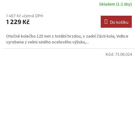
Skladem (1-2 dny)
1 487 Kč včetně DPH
1 229 Kč
Do košíku
Otočné kolečko 125 mm s totální brzdou, v zadní části kola, Vidlice
vyrobena z velmi siného ocelového výlisku,...
Kód:
73.06.024