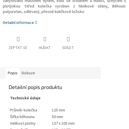
zanýtováno masivním nýtem, kolo se šroubem a maticí, uchycení s
plotýnkou. Střed kolečka vyroben z hliníkové slitiny, Běhoun:
polyuretan, odlévaný, přesné kuličkové ložisko
Detailní informace
ZEPTAT SE
HLÍDAT
SDÍLET
Popis
Diskuze
Detailní popis produktu
Technické údaje
Průměr kolečka
125 mm
Šířka běhounu
50 mm
Velikost plotny
137 x 105 mm