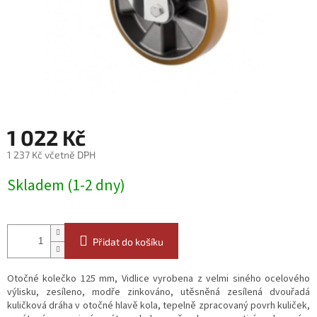
1 022 Kč
1 237 Kč včetně DPH
Měrná
Skladem (1-2 dny)
cena:
Přidat do košíku
Otočné kolečko 125 mm, Vidlice vyrobena z velmi siného ocelového
výlisku, zesíleno, modře zinkováno, utěsněná zesílená dvouřadá
kuličková dráha v otočné hlavě kola, tepelně zpracovaný povrh kuliček,