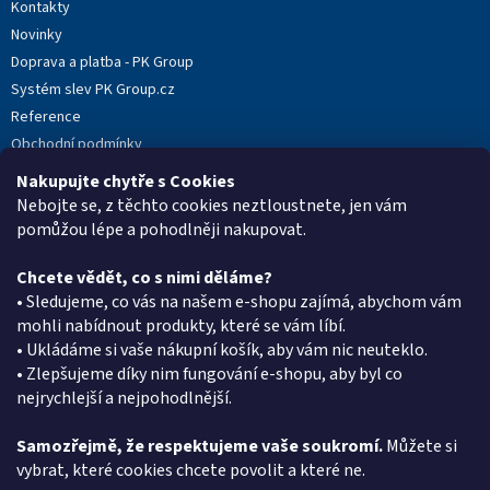
Kontakty
Novinky
Doprava a platba - PK Group
Systém slev PK Group.cz
Reference
Obchodní podmínky
Podmínky ochrany osobních údajů
Nakupujte chytře s Cookies
Reklamační protokol
Nebojte se, z těchto cookies neztloustnete, jen vám
pomůžou lépe a pohodlněji nakupovat.
Chcete vědět, co s nimi děláme?
Kontakt
• Sledujeme, co vás na našem e-shopu zajímá, abychom vám
mohli nabídnout produkty, které se vám líbí.
eshop
@
pkgroup.cz
• Ukládáme si vaše nákupní košík, aby vám nic neuteklo.
+420603331993
• Zlepšujeme díky nim fungování e-shopu, aby byl co
+420734621131
nejrychlejší a nejpohodlnější.
Samozřejmě, že respektujeme vaše soukromí.
Můžete si
vybrat, které cookies chcete povolit a které ne.
Vyhledávání