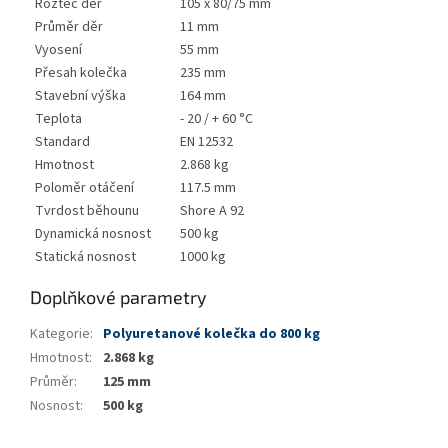
Rozteč děr
105 x 80/75 mm
Průměr děr
11 mm
Vyosení
55 mm
Přesah kolečka
235 mm
Stavební výška
164 mm
Teplota
- 20 / + 60 °C
Standard
EN 12532
Hmotnost
2.868 kg
Poloměr otáčení
117.5 mm
Tvrdost běhounu
Shore A 92
Dynamická nosnost
500 kg
Statická nosnost
1000 kg
Doplňkové parametry
Kategorie
:
Polyuretanové kolečka do 800 kg
Hmotnost
:
2.868 kg
Průměr
:
125 mm
Nosnost
:
500 kg