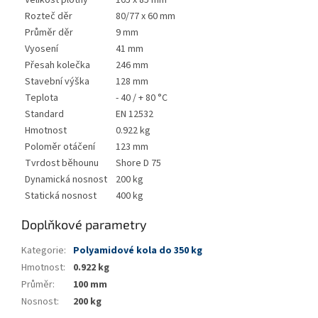
Velikost plotny
105 x 85 mm
Rozteč děr
80/77 x 60 mm
Průměr děr
9 mm
Vyosení
41 mm
Přesah kolečka
246 mm
Stavební výška
128 mm
Teplota
- 40 / + 80 °C
Standard
EN 12532
Hmotnost
0.922 kg
Poloměr otáčení
123 mm
Tvrdost běhounu
Shore D 75
Dynamická nosnost
200 kg
Statická nosnost
400 kg
Doplňkové parametry
Kategorie
:
Polyamidové kola do 350 kg
Hmotnost
:
0.922 kg
Průměr
:
100 mm
Nosnost
:
200 kg