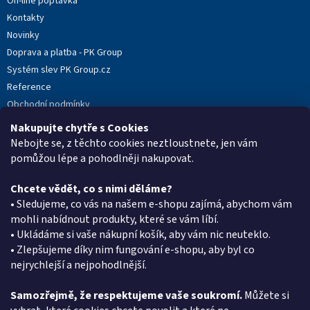
On-line poptávka
Kontakty
Novinky
Doprava a platba - PK Group
Systém slev PK Group.cz
Reference
Obchodní podmínky
Podmínky ochrany osobních údajů
Nakupujte chytře s Cookies
Reklamační protokol
Nebojte se, z těchto cookies neztloustnete, jen vám
pomůžou lépe a pohodlněji nakupovat.
Chcete vědět, co s nimi děláme?
Kontakt
• Sledujeme, co vás na našem e-shopu zajímá, abychom vám
mohli nabídnout produkty, které se vám líbí.
eshop
@
pkgroup.cz
• Ukládáme si vaše nákupní košík, aby vám nic neuteklo.
+420603331993
• Zlepšujeme díky nim fungování e-shopu, aby byl co
+420734621131
nejrychlejší a nejpohodlnější.
Samozřejmě, že respektujeme vaše soukromí.
Můžete si