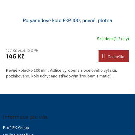
Polyamidové kolo PKP 100, pevné, plotna
Skladem (1-2 dny)
177 Kč včetně DPH
146 Kč
Do košíku
Pevné kolečko 100 mm, Vidlice vyrobena z ocelového výlisku,
pozinkováno, kolo uchyceno středovým šroubem s maticí,...
Z
á
p
a
Informace pro vás
t
Proč PK Group
í