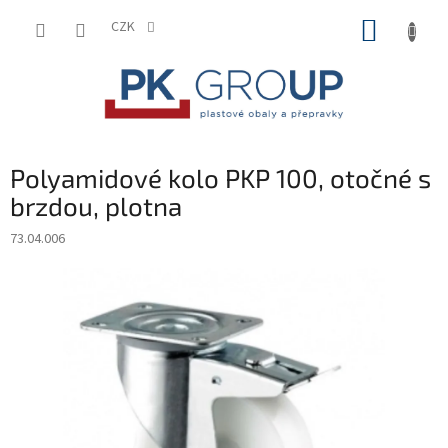
Přejít
NÁKUP
na
CZK
obsah
KOŠÍK
Polyamidové kolo PKP 100, otočné s
brzdou, plotna
73.04.006