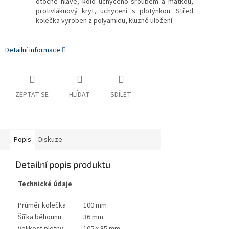
otočné hlavě, kolo uchyceno šroubem a matkou,
protivláknový kryt, uchycení s plotýnkou. Střed
kolečka vyroben z polyamidu, kluzné uložení
Detailní informace
ZEPTAT SE
HLÍDAT
SDÍLET
Popis
Diskuze
Detailní popis produktu
Technické údaje
Průměr kolečka
100 mm
Šířka běhounu
36 mm