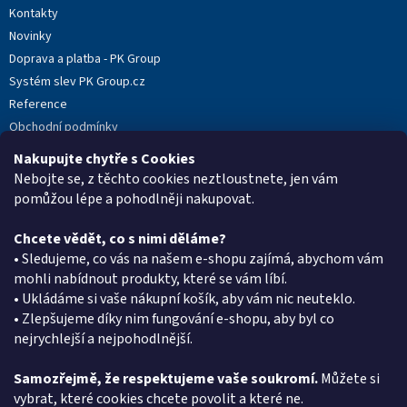
Kontakty
Novinky
Doprava a platba - PK Group
Systém slev PK Group.cz
Reference
Obchodní podmínky
Podmínky ochrany osobních údajů
Nakupujte chytře s Cookies
Reklamační protokol
Nebojte se, z těchto cookies neztloustnete, jen vám
pomůžou lépe a pohodlněji nakupovat.
Chcete vědět, co s nimi děláme?
Kontakt
• Sledujeme, co vás na našem e-shopu zajímá, abychom vám
mohli nabídnout produkty, které se vám líbí.
eshop
@
pkgroup.cz
• Ukládáme si vaše nákupní košík, aby vám nic neuteklo.
+420603331993
• Zlepšujeme díky nim fungování e-shopu, aby byl co
+420734621131
nejrychlejší a nejpohodlnější.
Samozřejmě, že respektujeme vaše soukromí.
Můžete si
vybrat, které cookies chcete povolit a které ne.
Vyhledávání