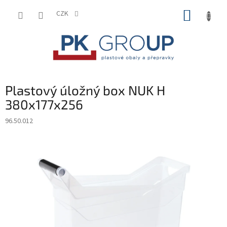
Přejít
NÁKUP
na
CZK
obsah
KOŠÍK
Plastový úložný box NUK H
380x177x256
96.50.012