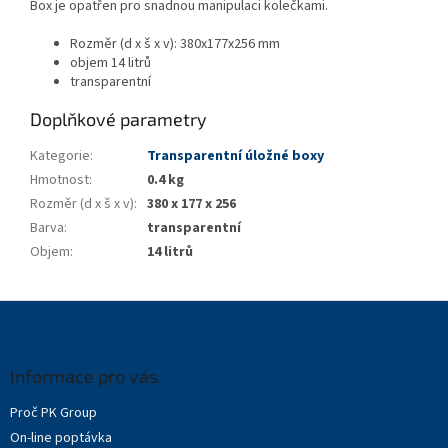
Box je opatřen pro snadnou manipulaci kolečkami.
Rozměr (d x š x v): 380x177x256 mm
objem 14 litrů
transparentní
Doplňkové parametry
Kategorie
:
Transparentní úložné boxy
Hmotnost
:
0.4 kg
Rozměr (d x š x v)
:
380 x 177 x 256
Barva
:
transparentní
Objem
:
14 litrů
Z
á
p
a
Informace pro vás
t
Proč PK Group
í
On-line poptávka