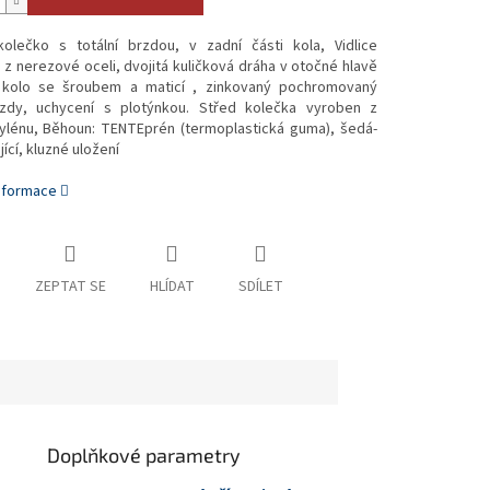
olečko s totální brzdou, v zadní části kola, Vidlice
z nerezové oceli, dvojitá kuličková dráha v otočné hlavě
 kolo se šroubem a maticí , zinkovaný pochromovaný
zdy, uchycení s plotýnkou. Střed kolečka vyroben z
ylénu, Běhoun: TENTEprén (termoplastická guma), šedá-
ící, kluzné uložení
informace
ZEPTAT SE
HLÍDAT
SDÍLET
Doplňkové parametry