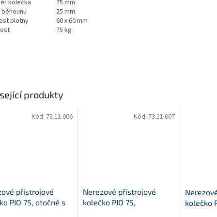
ěr kolečka
75 mm
a běhounu
25 mm
ost plotny
60 x 60 mm
ost
75 kg
sející produkty
Kód:
73.11.006
Kód:
73.11.007
ové přístrojové
Nerezové přístrojové
Nerezové
ko PJO 75, otočné s
kolečko PJO 75,
kolečko P
u,středový šroub
otočné,plotýnka
otočné,s