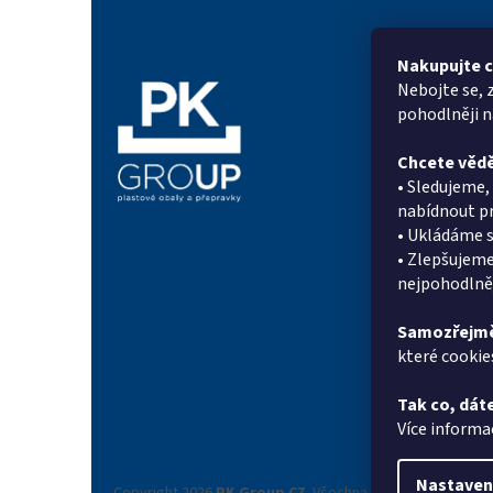
á
p
a
Nakupujte c
t
Nebojte se, 
Informac
í
pohodlněji 
Proč PK Gr
Chcete vědě
On-line po
• Sledujeme
Kontakty
nabídnout pr
Novinky
• Ukládáme s
Doprava a p
• Zlepšujeme
Systém sle
nejpohodlněj
Reference
Obchodní 
Samozřejmě
které cookie
Podmínky o
údajů
Tak co, dáte
Reklamační
Více informa
Nastaven