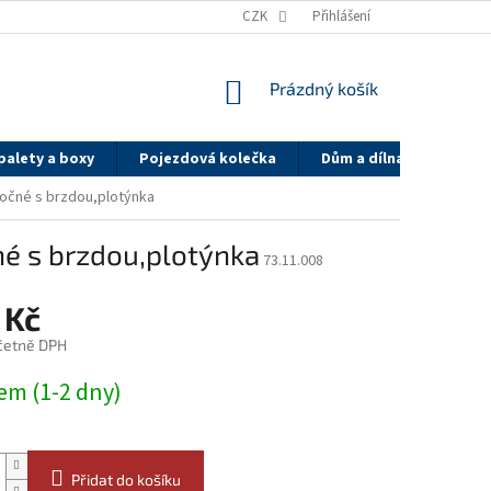
Y
DOPRAVA A PLATBA - PK GROUP
CZK
SYSTÉM SLEV PK GROUP.CZ
Přihlášení
NÁKUPNÍ
Prázdný košík
KOŠÍK
palety a boxy
Pojezdová kolečka
Dům a dílna
On-li
točné s brzdou,plotýnka
né s brzdou,plotýnka
73.11.008
 Kč
četně DPH
em (1-2 dny)
Přidat do košíku