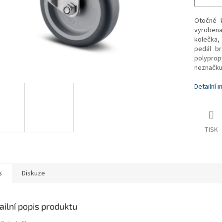
Otočné k
vyrobena 
kolečka,
pedál br
polyprop
neznačkuj
Detailní 
TISK
s
Diskuze
ailní popis produktu