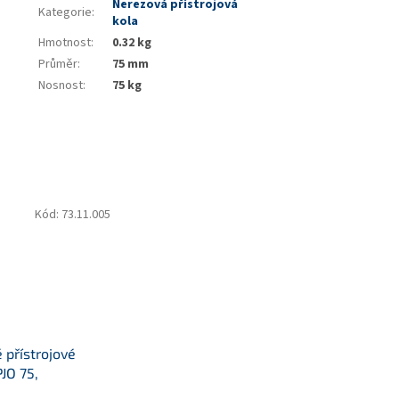
Nerezová přístrojová
Kategorie
:
kola
Hmotnost
:
0.32 kg
Průměr
:
75 mm
Nosnost
:
75 kg
Kód:
73.11.005
 přístrojové
JO 75,
tředový šroub