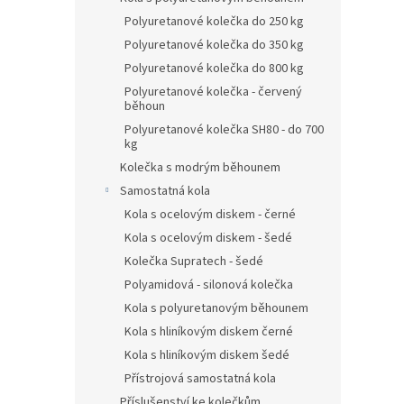
Polyuretanové kolečka do 250 kg
Polyuretanové kolečka do 350 kg
Polyuretanové kolečka do 800 kg
Polyuretanové kolečka - červený
běhoun
Polyuretanové kolečka SH80 - do 700
kg
Kolečka s modrým běhounem
Samostatná kola
Kola s ocelovým diskem - černé
Kola s ocelovým diskem - šedé
Kolečka Supratech - šedé
Polyamidová - silonová kolečka
Kola s polyuretanovým běhounem
Kola s hliníkovým diskem černé
Kola s hliníkovým diskem šedé
Přístrojová samostatná kola
Příslušenství ke kolečkům