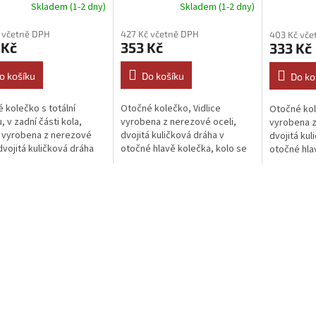
Skladem (1-2 dny)
Skladem (1-2 dny)
 včetně DPH
427 Kč včetně DPH
403 Kč vče
 Kč
353 Kč
333 Kč
o košíku
Do košíku
Do ko
 kolečko s totální
Otočné kolečko, Vidlice
Otočné kol
, v zadní části kola,
vyrobena z nerezové oceli,
vyrobena z
e vyrobena z nerezové
dvojitá kuličková dráha v
dvojitá kul
 dvojitá kuličková dráha
otočné hlavě kolečka, kolo se
otočné hla
šroubem a...
šroubem a.