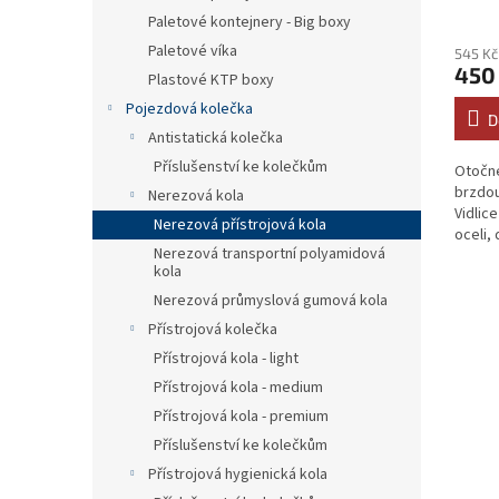
Paletové kontejnery - Big boxy
Paletové víka
545 Kč
450
Plastové KTP boxy
Pojezdová kolečka
D
Antistatická kolečka
Příslušenství ke kolečkům
Otočné
brzdou
Nerezová kola
Vidlic
Nerezová přístrojová kola
oceli,
Nerezová transportní polyamidová
v...
kola
Nerezová průmyslová gumová kola
Přístrojová kolečka
Přístrojová kola - light
Přístrojová kola - medium
Přístrojová kola - premium
Příslušenství ke kolečkům
Přístrojová hygienická kola