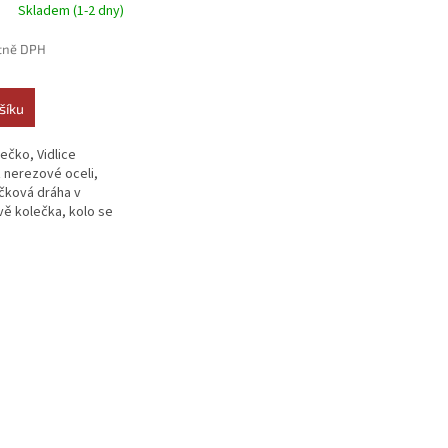
Skladem (1-2 dny)
tně DPH
šíku
ečko, Vidlice
 nerezové oceli,
ičková dráha v
vě kolečka, kolo se
..