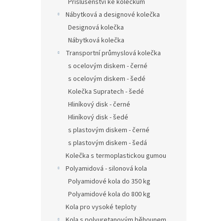
Příslušenství ke kolečkům
Nábytková a designové kolečka
Designová kolečka
Nábytková kolečka
Transportní průmyslová kolečka
s ocelovým diskem - černé
s ocelovým diskem - šedé
Kolečka Supratech - šedé
Hliníkový disk - černé
Hliníkový disk - šedé
s plastovým diskem - černé
s plastovým diskem - šedá
Kolečka s termoplastickou gumou
Polyamidová - silonová kola
Polyamidové kola do 350 kg
Polyamidové kola do 800 kg
Kola pro vysoké teploty
Kola s polyuretanovým běhounem