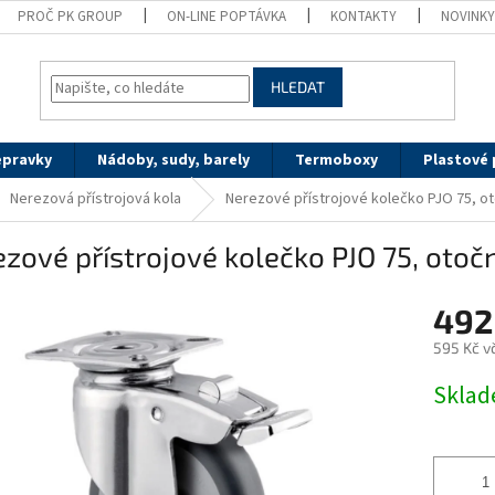
PROČ PK GROUP
ON-LINE POPTÁVKA
KONTAKTY
NOVINK
HLEDAT
epravky
Nádoby, sudy, barely
Termoboxy
Plastové 
Nerezová přístrojová kola
Nerezové přístrojové kolečko PJO 75, o
zové přístrojové kolečko PJO 75, otoč
492
595 Kč v
Měrná
Sklad
cena: