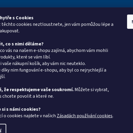
hytře s Cookies
z těchto cookies neztloustnete, jen vám pomůžou lépe a
e pro vás
Kontakt
Vyhledá
nakupovat.
oup
eshop
@
pkgroup.cz
t, co s nimi děláme?
ptávka
+420603331993
, co vás na našem e-shopu zajímá, abychom vám mohli
+420734621131
odukty, které se vám líbí.
i vaše nákupní košík, aby vám nic neuteklo.
latba - PK Group
 díky nim fungování e-shopu, aby byl co nejrychlejší a
v PK Group.cz
ší.
podmínky
, že respektujeme vaše soukromí.
Můžete si vybrat,
s chcete povolit a které ne.
chrany osobních
 si s námi cookies?
 protokol
cí o cookies najdete v našich
Zásadách používání cookies
.
í