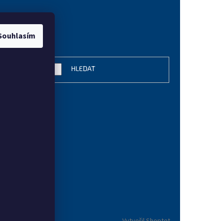
Souhlasím
vání
HLEDAT
Vytvořil Shoptet