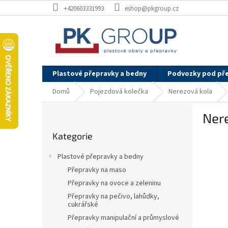
Přejít
+420603331993
eshop@pkgroup.cz
na
obsah
Plastové přepravky a bedny
Podvozky pod př
Domů
Pojezdová kolečka
Nerezová kola
P
Nere
o
Přeskočit
s
Kategorie
kategorie
t
r
Plastové přepravky a bedny
a
Přepravky na maso
n
Přepravky na ovoce a zeleninu
n
í
Přepravky na pečivo, lahůdky,
cukrářské
p
Přepravky manipulační a průmyslové
a