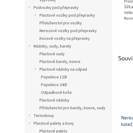
Výprodej
Prům
Šířk
Podvozky pod přepravky
Velik
Plastové vozíky pod přepravky
Nosn
Příslušenství pro vozíky
Nerezové vozíky pod přepravky
Kovové vozíky na přepravky
Nádoby, sudy, barely
Plastové sudy
Souvi
Plastové barely, konve
Plastové nádoby na odpad
Popelnice 120l
Popelnice 240l
Odpadkové koše
Plastové nádoby
Příslušenství pro barely, konve, sudy
Termoboxy
Nerez
Plastové palety a boxy
koleč
brzdo
Plastové palety