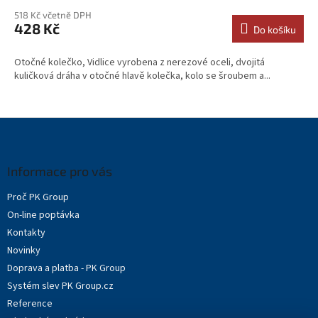
518 Kč včetně DPH
428 Kč
Do košíku
Otočné kolečko, Vidlice vyrobena z nerezové oceli, dvojitá
kuličková dráha v otočné hlavě kolečka, kolo se šroubem a...
Z
á
p
a
Informace pro vás
t
Proč PK Group
í
On-line poptávka
Kontakty
Novinky
Doprava a platba - PK Group
Systém slev PK Group.cz
Reference