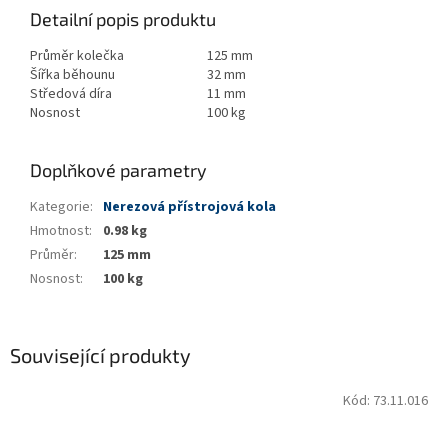
Detailní popis produktu
Průměr kolečka
125 mm
Šířka běhounu
32 mm
Středová díra
11 mm
Nosnost
100 kg
Doplňkové parametry
Kategorie
:
Nerezová přístrojová kola
Hmotnost
:
0.98 kg
Průměr
:
125 mm
Nosnost
:
100 kg
Související produkty
Kód:
73.11.016