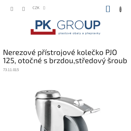
Přejít
NÁKUP
na
CZK
obsah
KOŠÍK
Nerezové přístrojové kolečko PJO
125, otočné s brzdou,středový šroub
73.11.015