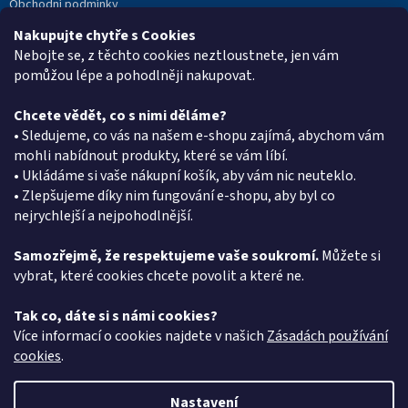
Obchodní podmínky
Podmínky ochrany osobních údajů
Nakupujte chytře s Cookies
Reklamační protokol
Nebojte se, z těchto cookies neztloustnete, jen vám
pomůžou lépe a pohodlněji nakupovat.
Chcete vědět, co s nimi děláme?
Kontakt
• Sledujeme, co vás na našem e-shopu zajímá, abychom vám
mohli nabídnout produkty, které se vám líbí.
eshop
@
pkgroup.cz
• Ukládáme si vaše nákupní košík, aby vám nic neuteklo.
+420603331993
• Zlepšujeme díky nim fungování e-shopu, aby byl co
+420734621131
nejrychlejší a nejpohodlnější.
Samozřejmě, že respektujeme vaše soukromí.
Můžete si
vybrat, které cookies chcete povolit a které ne.
Vyhledávání
Tak co, dáte si s námi cookies?
HLEDAT
Více informací o cookies najdete v našich
Zásadách používání
cookies
.
Nastavení
Vytvořil Shoptet