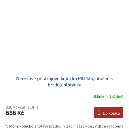
Nerezové přístrojové kolečko PJO 125, otočné s
brzdou,plotýnka
Skladem (1-2 dny)
830 Kč včetně DPH
686 Kč
Do košíku
Otočné kolečko s totální brzdou, v zadní části kola, Vidlice vyrobena