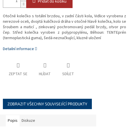
Přidat do košíku
Otočné kolečko s totální brzdou, v zadní části kola, Vidlice vyrobena z
nerezové oceli, dvojitá kuličková dráha v otočné hlavě kolečka, kolo se
šroubem a maticí , zinkovaný pochromovaný pedál brzdy, otvor pro
čep. Střed kolečka vyroben z polypropylénu, Běhoun: TENTEprén
(termoplastická guma), šedá-neznačkující, kluzné uložení
Detailní informace
ZEPTAT SE
HLÍDAT
SDÍLET
ZOBRAZIT VŠECHNY SOUVISEJÍCÍ PRODUKTY
Popis
Diskuze