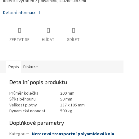
kolečka vyroben z polyamidu, kluzné uložení
Detailní informace
ZEPTAT SE
HLÍDAT
SDÍLET
Popis
Diskuze
Detailní popis produktu
Průměr kolečka
200 mm
Šířka běhounu
50 mm
Velikost plotny
137 x 105 mm
Dynamická nosnost
500 kg
Doplňkové parametry
Kategorie
:
Nerezová transportní polyamidová kola