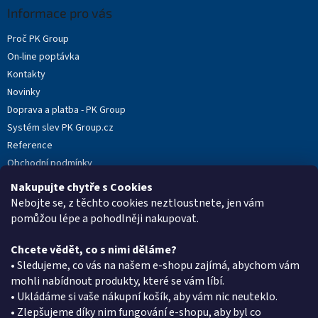
a
Informace pro vás
t
Proč PK Group
í
On-line poptávka
Kontakty
Novinky
Doprava a platba - PK Group
Systém slev PK Group.cz
Reference
Obchodní podmínky
Podmínky ochrany osobních údajů
Nakupujte chytře s Cookies
Reklamační protokol
Nebojte se, z těchto cookies neztloustnete, jen vám
pomůžou lépe a pohodlněji nakupovat.
Chcete vědět, co s nimi děláme?
Kontakt
• Sledujeme, co vás na našem e-shopu zajímá, abychom vám
mohli nabídnout produkty, které se vám líbí.
eshop
@
pkgroup.cz
• Ukládáme si vaše nákupní košík, aby vám nic neuteklo.
+420603331993
• Zlepšujeme díky nim fungování e-shopu, aby byl co