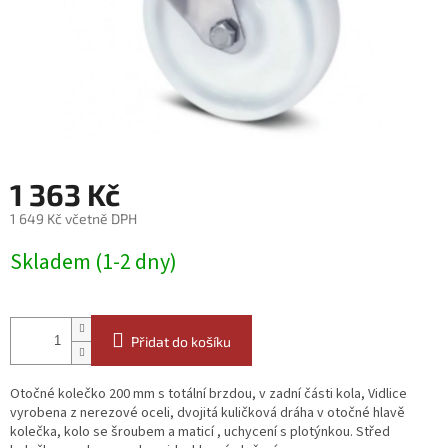
1 363 Kč
1 649 Kč včetně DPH
Měrná
Skladem (1-2 dny)
cena:
Přidat do košíku
Otočné kolečko 200 mm s totální brzdou, v zadní části kola, Vidlice
vyrobena z nerezové oceli, dvojitá kuličková dráha v otočné hlavě
kolečka, kolo se šroubem a maticí , uchycení s plotýnkou. Střed