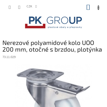
Přejít
NÁKUP
na
CZK
obsah
KOŠÍK
Nerezové polyamidové kolo UOO
200 mm, otočné s brzdou, plotýnka
73.11.029