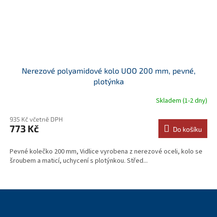
Nerezové polyamidové kolo UOO 200 mm, pevné,
plotýnka
Skladem (1-2 dny)
935 Kč včetně DPH
773 Kč
Do košíku
Pevné kolečko 200 mm, Vidlice vyrobena z nerezové oceli, kolo se
šroubem a maticí, uchycení s plotýnkou. Střed...
Z
á
p