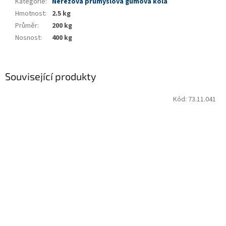
Kategorie
:
Nerezová průmyslová gumová kola
Hmotnost
:
2.5 kg
Průměr
:
200 kg
Nosnost
:
400 kg
Související produkty
Kód:
73.11.041