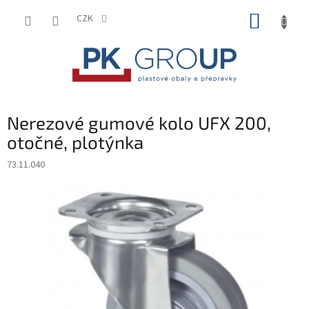
Přejít
NÁKUP
na
CZK
obsah
KOŠÍK
Nerezové gumové kolo UFX 200,
otočné, plotýnka
73.11.040