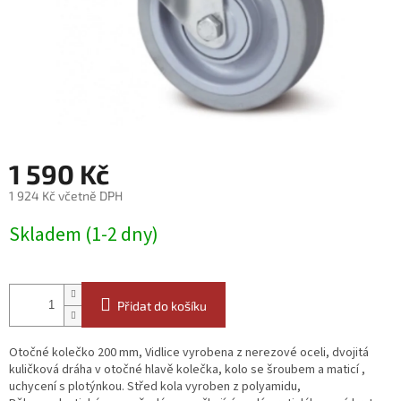
1 590 Kč
1 924 Kč včetně DPH
Měrná
Skladem (1-2 dny)
cena:
Přidat do košíku
Otočné kolečko 200 mm, Vidlice vyrobena z nerezové oceli, dvojitá
kuličková dráha v otočné hlavě kolečka, kolo se šroubem a maticí ,
uchycení s plotýnkou. Střed kola vyroben z polyamidu,