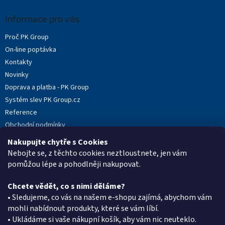
p
a
Informace pro vás
t
Proč PK Group
í
On-line poptávka
Kontakty
Novinky
Doprava a platba - PK Group
Systém slev PK Group.cz
Reference
Obchodní podmínky
Podmínky ochrany osobních údajů
Nakupujte chytře s Cookies
Reklamační protokol
Nebojte se, z těchto cookies neztloustnete, jen vám
pomůžou lépe a pohodlněji nakupovat.
Chcete vědět, co s nimi děláme?
Kontakt
• Sledujeme, co vás na našem e-shopu zajímá, abychom vám
mohli nabídnout produkty, které se vám líbí.
eshop
@
pkgroup.cz
• Ukládáme si vaše nákupní košík, aby vám nic neuteklo.
+420603331993