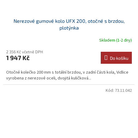
Nerezové gumové kolo UFX 200, otočné s brzdou,
plotýnka
Skladem (1-2 dny)
2 356 Kč včetně DPH
1 947 Kč
Do košíku
Otočné kolečko 200 mm s totální brzdou, v zadní části kola, Vidlice
vyrobena z nerezové oceli, dvojitá kuličková...
Kód:
73.11.042