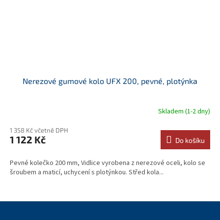
Nerezové gumové kolo UFX 200, pevné, plotýnka
Skladem (1-2 dny)
1 358 Kč včetně DPH
1 122 Kč
Do košíku
Pevné kolečko 200 mm, Vidlice vyrobena z nerezové oceli, kolo se
šroubem a maticí, uchycení s plotýnkou. Střed kola...
Z
á