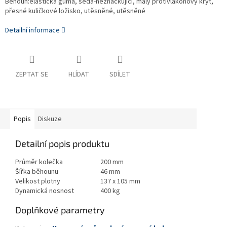
Běhoun:elastická guma, šedá-neznačkující, malý protivlákonový kryt,
přesné kuličkové ložisko, utěsněné, utěsněné
Detailní informace
ZEPTAT SE
HLÍDAT
SDÍLET
Popis
Diskuze
Detailní popis produktu
Průměr kolečka
200 mm
Šířka běhounu
46 mm
Velikost plotny
137 x 105 mm
Dynamická nosnost
400 kg
Doplňkové parametry