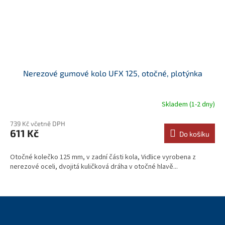
Nerezové gumové kolo UFX 125, otočné, plotýnka
Skladem (1-2 dny)
739 Kč včetně DPH
611 Kč
Do košíku
Otočné kolečko 125 mm, v zadní části kola, Vidlice vyrobena z
nerezové oceli, dvojitá kuličková dráha v otočné hlavě...
Z
á
p