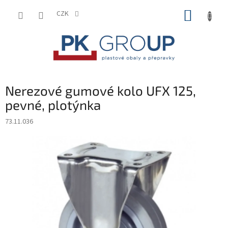
Přejít
NÁKUP
na
CZK
obsah
KOŠÍK
Nerezové gumové kolo UFX 125,
pevné, plotýnka
73.11.036