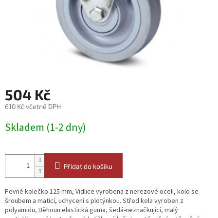
504 Kč
610 Kč včetně DPH
Měrná
Skladem (1-2 dny)
cena:
Přidat do košíku
Pevné kolečko 125 mm, Vidlice vyrobena z nerezové oceli, kolo se
šroubem a maticí, uchycení s plotýnkou. Střed kola vyroben z
polyamidu, Běhoun:elastická guma, šedá-neznačkující, malý