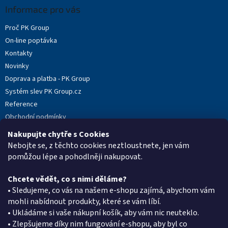
a
Informace pro vás
t
Proč PK Group
í
On-line poptávka
Kontakty
Novinky
Doprava a platba - PK Group
Systém slev PK Group.cz
Reference
Obchodní podmínky
Podmínky ochrany osobních údajů
Nakupujte chytře s Cookies
Reklamační protokol
Nebojte se, z těchto cookies neztloustnete, jen vám
pomůžou lépe a pohodlněji nakupovat.
Chcete vědět, co s nimi děláme?
Kontakt
• Sledujeme, co vás na našem e-shopu zajímá, abychom vám
mohli nabídnout produkty, které se vám líbí.
eshop
@
pkgroup.cz
• Ukládáme si vaše nákupní košík, aby vám nic neuteklo.
+420603331993
• Zlepšujeme díky nim fungování e-shopu, aby byl co