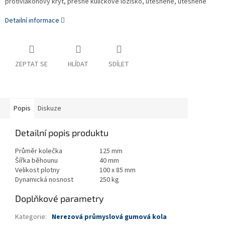
protivlákonový kryt, přesné kuličkové ložisko, utěsněné, utěsněné
Detailní informace
ZEPTAT SE
HLÍDAT
SDÍLET
Popis
Diskuze
Detailní popis produktu
Průměr kolečka
125 mm
Šířka běhounu
40 mm
Velikost plotny
100 x 85 mm
Dynamická nosnost
250 kg
Doplňkové parametry
Kategorie
:
Nerezová průmyslová gumová kola