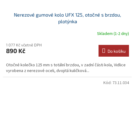
Nerezové gumové kolo UFX 125, otočné s brzdou,
plotýnka
Skladem (1-2 dny)
1 077 Kč včetně DPH
890 Kč
Do košíku
Otočné kolečko 125 mm s totální brzdou, v zadní části kola, Vidlice
vyrobena z nerezové oceli, dvojitá kuličková...
Kód:
73.11.034