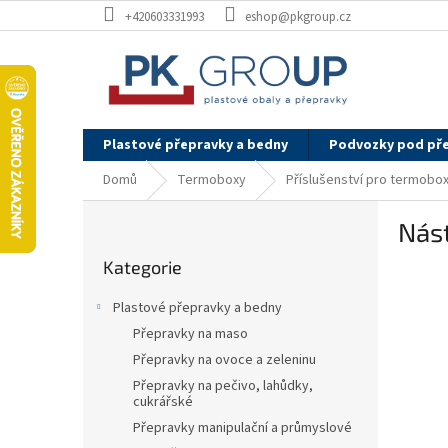
Přejít
+420603331993
eshop@pkgroup.cz
na
obsah
Plastové přepravky a bedny
Podvozky pod př
Domů
Termoboxy
Příslušenství pro termobo
P
Nás
o
Přeskočit
s
Kategorie
kategorie
t
r
Plastové přepravky a bedny
a
Přepravky na maso
n
Přepravky na ovoce a zeleninu
n
í
Přepravky na pečivo, lahůdky,
cukrářské
p
Přepravky manipulační a průmyslové
a