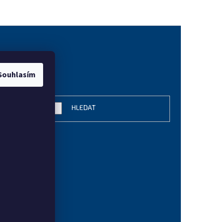
Souhlasím
vání
HLEDAT