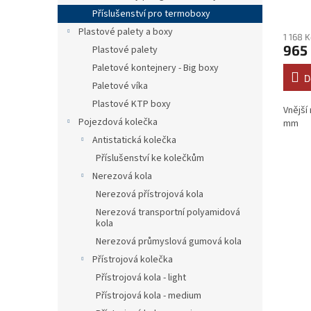
Příslušenství pro termoboxy
Plastové palety a boxy
1 168 
965
Plastové palety
Paletové kontejnery - Big boxy
D
Paletové víka
Plastové KTP boxy
Vnější
Pojezdová kolečka
mm
Antistatická kolečka
Příslušenství ke kolečkům
Nerezová kola
Nerezová přístrojová kola
Nerezová transportní polyamidová
kola
Nerezová průmyslová gumová kola
Přístrojová kolečka
Přístrojová kola - light
Přístrojová kola - medium