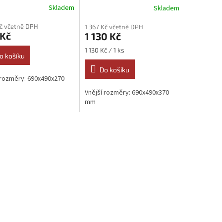
Skladem
Skladem
Kč včetně DPH
1 367 Kč včetně DPH
 Kč
1 130 Kč
Měrná
1 130 Kč / 1 ks
o košíku
cena:
Do košíku
 rozměry: 690x490x270
Vnější rozměry: 690x490x370
mm