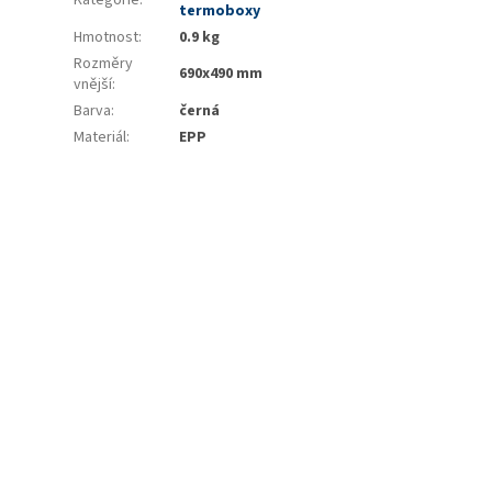
termoboxy
Hmotnost
:
0.9 kg
Rozměry
690x490 mm
vnější
:
Barva
:
černá
Materiál
:
EPP