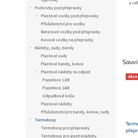
Výprodej
a ce
Podvozky pod přepravky
Plastové vozíky pod přepravky
Příslušenství pro vozíky
Nerezové vozíky pod přepravky
Kovové vozíky na přepravky
Nádoby, sudy, barely
Plastové sudy
Souvi
Plastové barely, konve
Plastové nádoby na odpad
Akce
Popelnice 120l
Popelnice 240l
Odpadkové koše
Plastové nádoby
Příslušenství pro barely, konve, sudy
Termoboxy
Term
Termoboxy pro přepravky
přep
Termoboxy pro gastronádoby