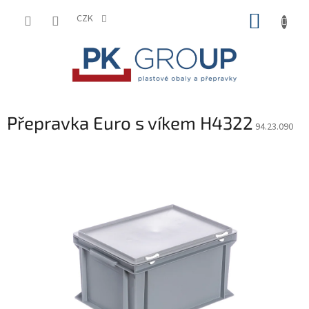
Přejít
NÁKUP
na
CZK
obsah
KOŠÍK
Přepravka Euro s víkem H4322
94.23.090