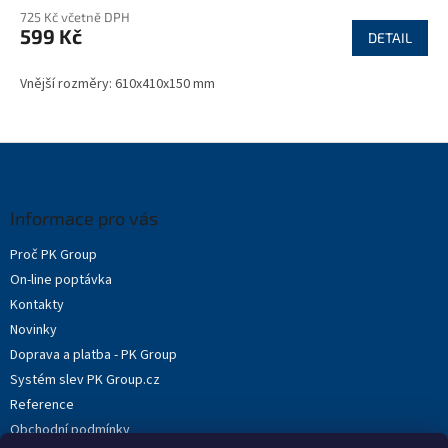
725 Kč včetně DPH
599 Kč
DETAIL
Vnější rozměry: 610x410x150 mm
Z
á
p
a
Informace pro vás
t
Proč PK Group
í
On-line poptávka
Kontakty
Novinky
Doprava a platba - PK Group
Systém slev PK Group.cz
Reference
Obchodní podmínky