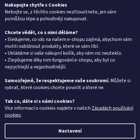
Podmínky ochrany osobních údajů
Nakupujte chytře s Cookies
Reklamační protokol
Nebojte se, z těchto cookies neztloustnete, jen vám
pomůžou lépe a pohodlněji nakupovat.
Chcete vědět, co s nimi děláme?
Kontakt
• Sledujeme, co vás na našem e-shopu zajímá, abychom vám
mohli nabídnout produkty, které se vám líbí.
eshop
@
pkgroup.cz
• Ukládáme si vaše nákupní košík, aby vám nic neuteklo.
+420603331993
• Zlepšujeme díky nim fungování e-shopu, aby byl co
+420734621131
nejrychlejší a nejpohodlnější.
Samozřejmě, že respektujeme vaše soukromí.
Můžete si
vybrat, které cookies chcete povolit a které ne.
Vyhledávání
Tak co, dáte si s námi cookies?
HLEDAT
Více informací o cookies najdete v našich
Zásadách používání
cookies
.
Nastavení
Vytvořil Shoptet