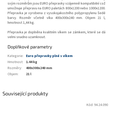
svým rozměrům jsou EURO přepravky vzájemně kompatibilní což
umožnuje přepravu na EURO paletách 800x1200 nebo 1000x1200.
Přepravka je vyrobena z vysokojakostního polypropylenu šedé
barvy. Rozměr včetně víka 400x300x240 mm. Objem 21 l,
hmotnost 1,44 kg.
Přepravka je doplněna kvalitním víkem se zámkem, které se dá
velmi snadno uzamknout.
Doplňkové parametry
Kategorie
:
Euro přepravky plné s víkem
Hmotnost
:
1.44 kg
Rozměry
:
400x300x240 mm
Objem
:
21 l
Související produkty
Kód:
94.24.090