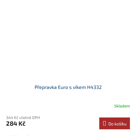
Přepravka Euro s víkem H4332
Skladem
344 Kč včetně DPH
284 Kč
Do košíku