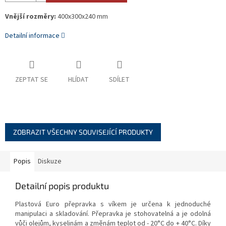
Vnější rozměry:
400x300x240 mm
Detailní informace
ZEPTAT SE
HLÍDAT
SDÍLET
ZOBRAZIT VŠECHNY SOUVISEJÍCÍ PRODUKTY
Popis
Diskuze
Detailní popis produktu
Plastová Euro přepravka s víkem je určena k jednoduché
manipulaci a skladování. Přepravka je stohovatelná a je odolná
vůči olejům, kyselinám a změnám teplot od - 20°C do + 40°C. Díky