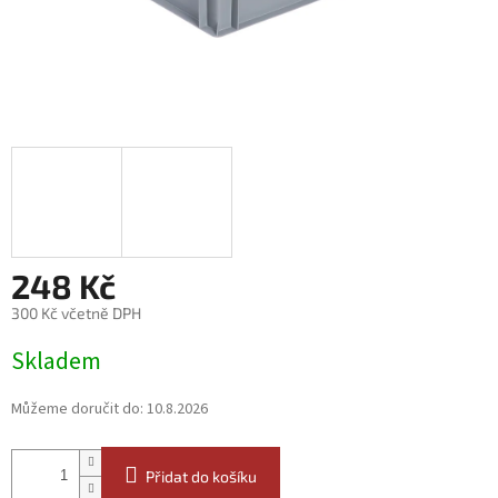
248 Kč
300 Kč včetně DPH
Měrná
Skladem
cena:
Můžeme doručit do:
10.8.2026
Přidat do košíku