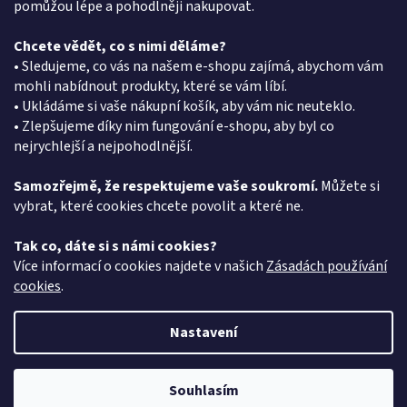
pomůžou lépe a pohodlněji nakupovat.
Chcete vědět, co s nimi děláme?
Kontakt
• Sledujeme, co vás na našem e-shopu zajímá, abychom vám
mohli nabídnout produkty, které se vám líbí.
eshop
@
pkgroup.cz
• Ukládáme si vaše nákupní košík, aby vám nic neuteklo.
+420603331993
• Zlepšujeme díky nim fungování e-shopu, aby byl co
+420734621131
nejrychlejší a nejpohodlnější.
Samozřejmě, že respektujeme vaše soukromí.
Můžete si
vybrat, které cookies chcete povolit a které ne.
Vyhledávání
Tak co, dáte si s námi cookies?
HLEDAT
Více informací o cookies najdete v našich
Zásadách používání
cookies
.
Nastavení
Vytvořil Shoptet
Souhlasím
Copyright 2026
PK Group CZ
. Všechna práva vyhrazena.