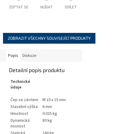
ZEPTAT SE
HLÍDAT
SDÍLET
ZOBRAZIT VŠECHNY SOUVISEJÍCÍ PRODUKTY
Popis
Diskuze
Detailní popis produktu
Technické
údaje
Čep se závitem
M 10 x 15 mm
Stavební výška
6 mm
Hmotnost
0.025 kg
Dynamická
80 kg
nosnost
Statická
160 kg