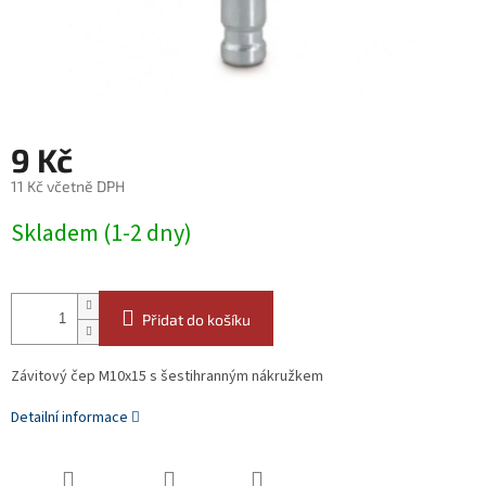
9 Kč
11 Kč včetně DPH
Měrná
Skladem (1-2 dny)
cena:
Přidat do košíku
Závitový čep M10x15 s šestihranným nákružkem
Detailní informace