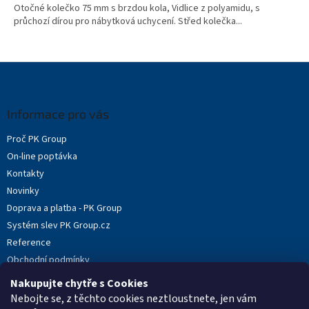
Otočné kolečko 75 mm s brzdou kola, Vidlice z polyamidu, s
průchozí dírou pro nábytková uchycení. Střed kolečka...
Z
á
p
a
Informace pro vás
t
Proč PK Group
í
On-line poptávka
Kontakty
Novinky
Doprava a platba - PK Group
Systém slev PK Group.cz
Reference
Obchodní podmínky
Podmínky ochrany osobních údajů
Nakupujte chytře s Cookies
Reklamační protokol
Nebojte se, z těchto cookies neztloustnete, jen vám