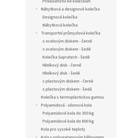
Příslušenství ke kolečkům
Nábytková a designové kolečka
Designová kolečka
Nábytková kolečka
Transportní průmyslová kolečka
s ocelovým diskem - černé
s ocelovým diskem - šedé
Kolečka Supratech - šedé
Hliníkový disk - černé
Hliníkový disk - šedé
s plastovým diskem - černé
s plastovým diskem - šedá
Kolečka s termoplastickou gumou
Polyamidová - silonová kola
Polyamidové kola do 350 kg
Polyamidové kola do 800 kg
Kola pro vysoké teploty
Kola s polyuretanovým běhounem