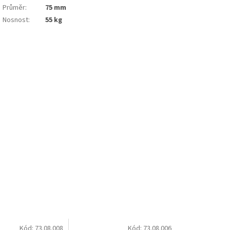
Průměr
:
75 mm
Nosnost
:
55 kg
Kód:
73.08.008
Kód:
73.08.006