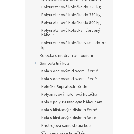
Polyuretanové kolečka do 250 kg
Polyuretanové kolečka do 350 kg
Polyuretanové kolečka do 800 kg
Polyuretanové kolečka - červený
běhoun
Polyuretanové kolečka SH80 - do 700
kg
Kolečka s modrým běhounem
Samostatná kola
Kola s ocelovým diskem - černé
Kola s ocelovým diskem - šedé
Kolečka Supratech - šedé
Polyamidová - silonová kolečka
Kola s polyuretanovým běhounem
Kola s hliníkovým diskem černé
Kola s hliníkovým diskem šedé
Přístrojová samostatná kola
Příslušenství ke kolečkům