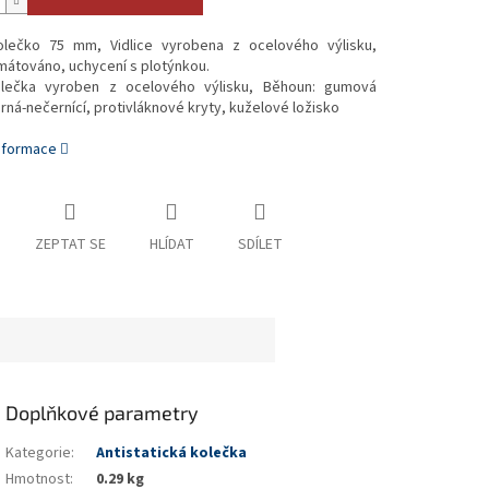
lečko 75 mm, Vidlice vyrobena z ocelového výlisku,
mátováno, uchycení s plotýnkou.
lečka vyroben z ocelového výlisku, Běhoun: gumová
rná-nečernící, protivláknové kryty, kuželové ložisko
informace
ZEPTAT SE
HLÍDAT
SDÍLET
Doplňkové parametry
Kategorie
:
Antistatická kolečka
Hmotnost
:
0.29 kg