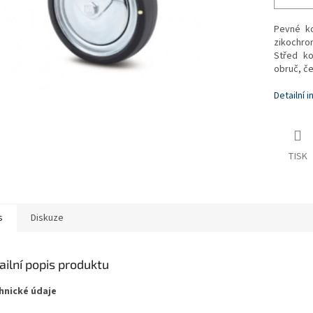
Pevné ko
zikochro
Střed ko
obruč, če
Detailní 
TISK
s
Diskuze
ailní popis produktu
hnické údaje