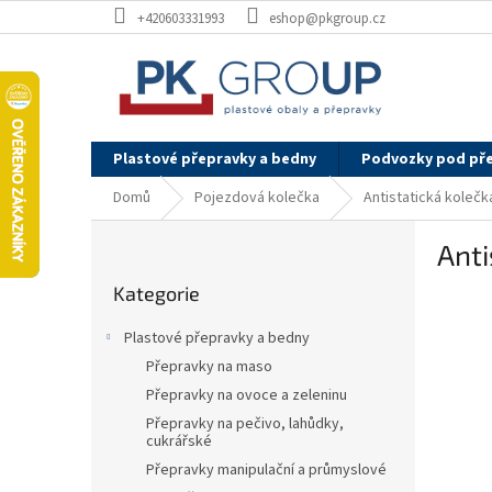
Přejít
+420603331993
eshop@pkgroup.cz
na
obsah
Plastové přepravky a bedny
Podvozky pod př
Domů
Pojezdová kolečka
Antistatická kolečk
P
Anti
o
Přeskočit
s
Kategorie
kategorie
t
r
Plastové přepravky a bedny
a
Přepravky na maso
n
Přepravky na ovoce a zeleninu
n
í
Přepravky na pečivo, lahůdky,
cukrářské
p
Přepravky manipulační a průmyslové
a