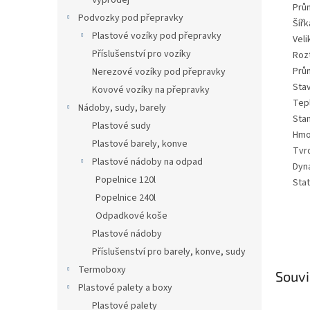
Výprodej
Prů
Podvozky pod přepravky
Šíř
Plastové vozíky pod přepravky
Veli
Příslušenství pro vozíky
Roz
Prů
Nerezové vozíky pod přepravky
Sta
Kovové vozíky na přepravky
Tep
Nádoby, sudy, barely
Sta
Plastové sudy
Hmo
Plastové barely, konve
Tvr
Plastové nádoby na odpad
Dyn
Popelnice 120l
Sta
Popelnice 240l
Odpadkové koše
Plastové nádoby
Příslušenství pro barely, konve, sudy
Termoboxy
Souvi
Plastové palety a boxy
Plastové palety