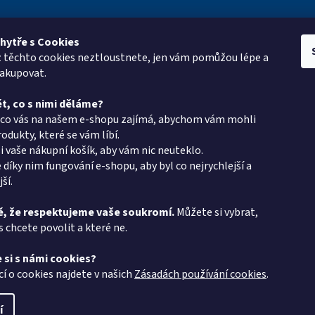
hytře s Cookies
z těchto cookies neztloustnete, jen vám pomůžou lépe a
e pro vás
Kontakt
Vyhledá
nakupovat.
oup
eshop
@
pkgroup.cz
t, co s nimi děláme?
ptávka
+420603331993
, co vás na našem e-shopu zajímá, abychom vám mohli
+420734621131
odukty, které se vám líbí.
i vaše nákupní košík, aby vám nic neuteklo.
latba - PK Group
 díky nim fungování e-shopu, aby byl co nejrychlejší a
v PK Group.cz
ší.
podmínky
, že respektujeme vaše soukromí.
Můžete si vybrat,
s chcete povolit a které ne.
chrany osobních
 si s námi cookies?
 protokol
cí o cookies najdete v našich
Zásadách používání cookies
.
í