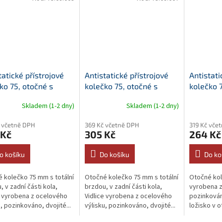
tatické přístrojové
Antistatické přístrojové
Antistati
ko 75, otočné s
kolečko 75, otočné s
kolečko 7
u, plotýnka
brzdou, středový šroub
plotýnka
Skladem (1-2 dny)
Skladem (1-2 dny)
 včetně DPH
369 Kč včetně DPH
319 Kč vče
 Kč
305 Kč
264 Kč
o košíku
Do košíku
Do ko
 kolečko 75 mm s totální
Otočné kolečko 75 mm s totální
Otočné kol
, v zadní části kola,
brzdou, v zadní části kola,
vyrobena z
e vyrobena z ocelového
Vidlice vyrobena z ocelového
pozinkován
u, pozinkováno, dvojité...
výlisku, pozinkováno, dvojité...
ložisko v o