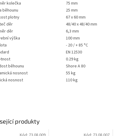
měr kolečka
75 mm
ka běhounu
25 mm
kost plotny
67 x 60 mm
teč děr
48/40 x 48/40 mm
měr děr
6,3 mm
vební výška
100 mm
lota
- 20 / + 85 °C
ndard
EN 12530
tnost
0.29 kg
dost běhounu
Shore A 80
amická nosnost
55 kg
tická nosnost
110 kg
sející produkty
Kód:
73.08.009
Kód:
73.08.007