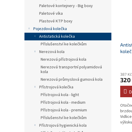
Paletové kontejnery - Big boxy
Paletové víka
Plastové KTP boxy
Pojezdová kolečka
Antistatická kolečka
Příslušenství ke kolečkům
Antis
koleč
Nerezová kola
brzdo
Nerezová přístrojová kola
Nerezová transportní polyamidová
kola
387 Kč
320
Nerezová průmyslová gumová kola
Přístrojová kolečka
D
Přístrojová kola - light
Přístrojová kola - medium
Otočné
Přístrojová kola - premium
brzdou
Vidlic
Příslušenství ke kolečkům
výlisk
Přístrojová hygienická kola