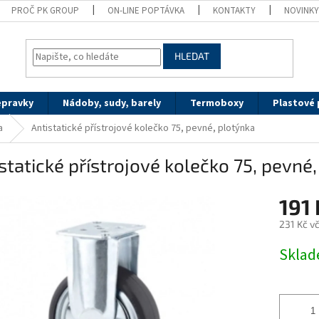
PROČ PK GROUP
ON-LINE POPTÁVKA
KONTAKTY
NOVINK
HLEDAT
epravky
Nádoby, sudy, barely
Termoboxy
Plastové 
a
Antistatické přístrojové kolečko 75, pevné, plotýnka
statické přístrojové kolečko 75, pevné
191 
231 Kč v
Měrná
Sklad
cena: