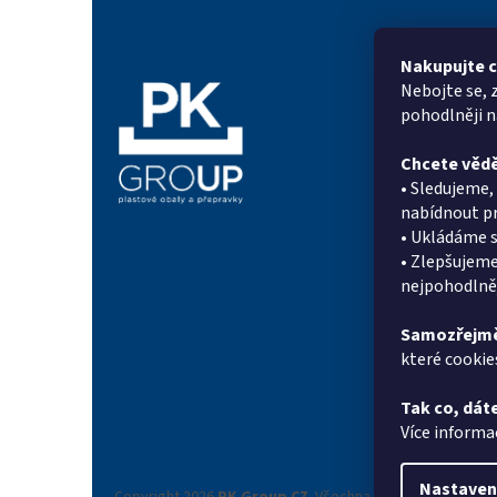
á
p
a
Nakupujte c
t
Nebojte se, 
Informac
í
pohodlněji 
Proč PK Gr
Chcete vědě
On-line po
• Sledujeme
Kontakty
nabídnout pr
Novinky
• Ukládáme s
Doprava a p
• Zlepšujeme
Systém sle
nejpohodlněj
Reference
Obchodní 
Samozřejmě
které cookie
Podmínky o
údajů
Tak co, dáte
Reklamační
Více informa
Nastaven