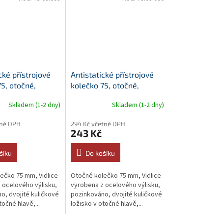
cké přístrojové
Antistatické přístrojové
5, otočné,
kolečko 75, otočné,
středový šroub
Skladem (1-2 dny)
Skladem (1-2 dny)
tně DPH
294 Kč včetně DPH
243 Kč
šíku
Do košíku
ečko 75 mm, Vidlice
Otočné kolečko 75 mm, Vidlice
 ocelového výlisku,
vyrobena z ocelového výlisku,
o, dvojité kuličkové
pozinkováno, dvojité kuličkové
točné hlavě,...
ložisko v otočné hlavě,...