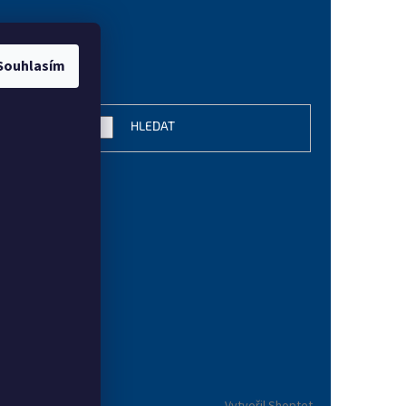
Souhlasím
vání
HLEDAT
Vytvořil Shoptet